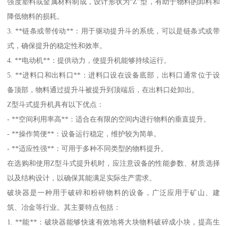
强度塑料或金属材料制成，设计形状为“Z”型，有助于物料的卸料和
降低物料的损耗。
3. **链条或带传动**：用于驱动提升斗的系统，可以是链条式或带
式，确保提升的稳定性和效率。
4. **电动机**：提供动力，使提升机能够持续运行。
5. **进料口和出料口**：进料口设在设备底部，出料口通常位于设
备顶部，物料通过提升斗被提升到顶端后，在出料口处卸出。
Z型斗式提升机具有以下优点：
- **空间利用率高**：适合在有限的空间内进行物料的垂直提升。
- **操作简便**：设备运行稳定，维护较为简单。
- **适应性强**：可用于多种不同类型的物料提升。
在选购和使用Z型斗式提升机时，应注意设备的性能参数、材质选择
以及结构设计，以确保其能满足实际生产需求。
破块器是一种用于破碎和粉碎物料的设备，广泛应用于矿山、建
筑、冶金等行业。其主要特点包括：
1. **能**：破块器能够快速有效地将大块物料破碎成小块，提高生