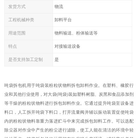
发货方式
物流
工程机械种类
卸料平台
用途范围
物料输送、粉体输送等
特点
对接输送设备
是否支持加工定制
是
吨袋拆包机用于吨袋装粉粒状物料拆包卸料作业。在塑料、橡胶行
业和其他行业使用，对大袋(吨袋)装如塑料树脂、炭黑和食品添加剂
等干燥的粉粒状物料进行拆包卸料作业。它通过提升吨袋至设备进
料口，人工拆开吨袋下料口，打开流量阀并辅以振动装置促使吨袋
内的粉粒状物料靠重力落进贮斗中来完成拆包卸料工作。可以选配
除尘器对作业中产生的粉尘进行滤除，使工人能在清洁的环境中轻