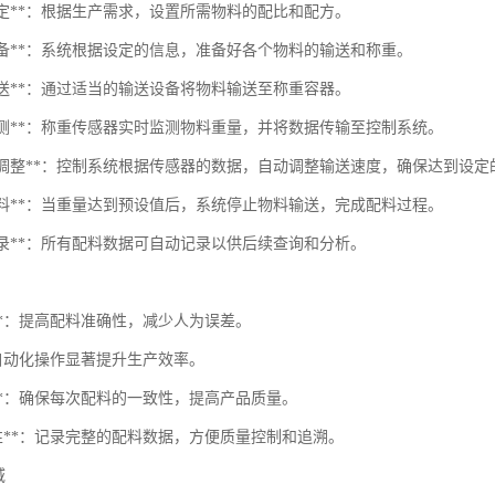
方设定**：根据生产需求，设置所需物料的配比和配方。
重准备**：系统根据设定的信息，准备好各个物料的输送和称重。
料输送**：通过适当的输送设备将物料输送至称重容器。
重监测**：称重传感器实时监测物料重量，并将数据传输至控制系统。
自动化调整**：控制系统根据传感器的数据，自动调整输送速度，确保达到设定
成配料**：当重量达到预设值后，系统停止物料输送，完成配料过程。
据记录**：所有配料数据可自动记录以供后续查询和分析。
度**：提高配料准确性，减少人为误差。
*：自动化操作显著提升生产效率。
性**：确保每次配料的一致性，提高产品质量。
溯性**：记录完整的配料数据，方便质量控制和追溯。
域