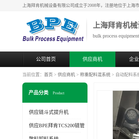
上海拜肯机械
bulk process equipment 
公司首页
供应商机
企业
当前位置：
首页
>
供应商机
>
称重配料混系统
> 自动配料系
产品分类
Product
供应链斗式提升机
供应BPE拜肯TCS200链管
散料卸料系统