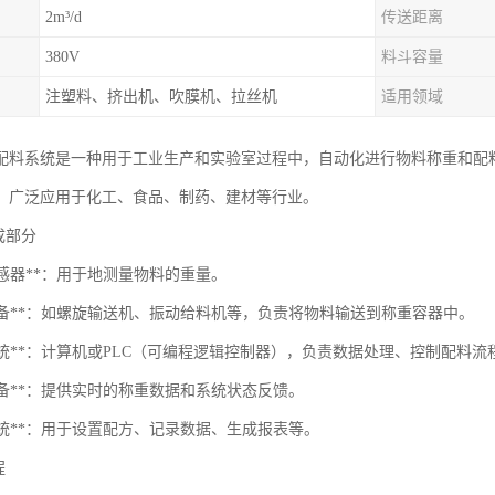
2m³/d
传送距离
380V
料斗容量
注塑料、挤出机、吹膜机、拉丝机
适用领域
配料系统是一种用于工业生产和实验室过程中，自动化进行物料称重和配
，广泛应用于化工、食品、制药、建材等行业。
组成部分
重传感器**：用于地测量物料的重量。
料设备**：如螺旋输送机、振动给料机等，负责将物料输送到称重容器中。
制系统**：计算机或PLC（可编程逻辑控制器），负责数据处理、控制配料
示设备**：提供实时的称重数据和系统状态反馈。
件系统**：用于设置配方、记录数据、生成报表等。
程