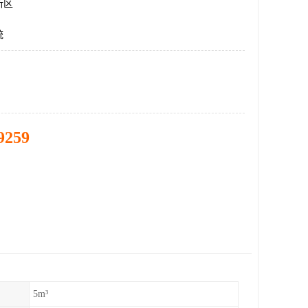
新区
统
9259
5m³