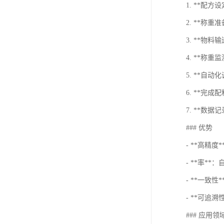
1. **配
2. **称
3. **物
4. **称
5. **
6. **完
7. **数
### 优势
- **高精
- **率*
- **一致
- **可追
### 应用领