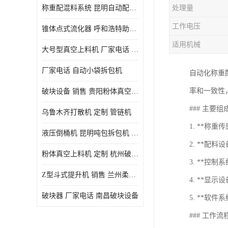
称重配混料系统 昆明自动配料系统 厂家电话
处理量
工作电压
锥体点式流化器 呼和浩特助流料斗 厂家
适用机械
大号型真空上料机 厂家电话 武汉粉体料管链机
厂家电话 自动小袋拆包机
自动化称重
率和一致性
破块设备 销售 贵阳粉体真空上料机
### 主要
乌鲁木齐打散机 定制 管链机
1. **称
液压倒桶机 昆明吨包拆包机 定制
2. **配
粉体真空上料机 定制 杭州破块器
3. **控
Z型斗式提升机 销售 兰州柔性螺旋输送机
4. **显
破块器 厂家电话 南昌破块设备
5. **软
### 工作流