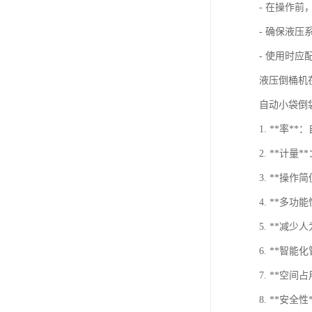
- 在操作
- 确保液
- 使用时
液压倒桶机
自动小袋倒
1. **率
2. **
3. **
4. **多
5. **
6. **
7. **
8. **安