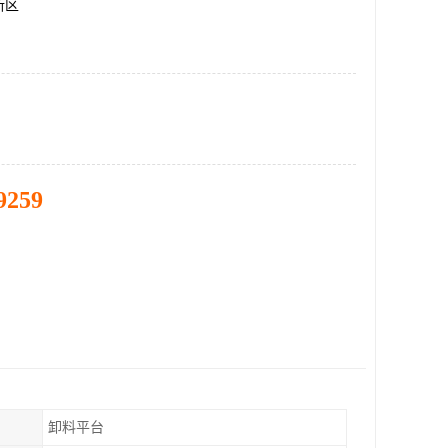
新区
9259
卸料平台