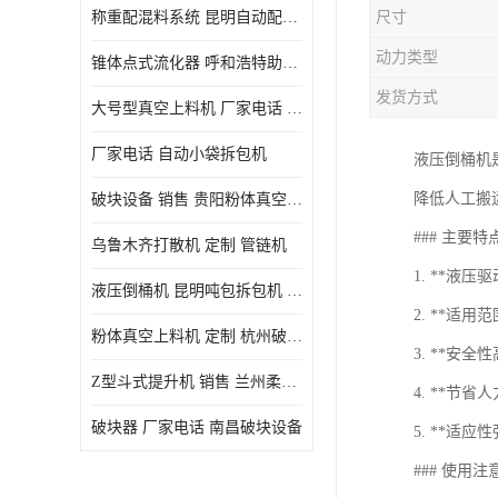
称重配混料系统 昆明自动配料系统 厂家电话
尺寸
动力类型
锥体点式流化器 呼和浩特助流料斗 厂家
发货方式
大号型真空上料机 厂家电话 武汉粉体料管链机
厂家电话 自动小袋拆包机
液压倒桶机
降低人工搬
破块设备 销售 贵阳粉体真空上料机
### 主要特
乌鲁木齐打散机 定制 管链机
1. **液
液压倒桶机 昆明吨包拆包机 定制
2. **适
粉体真空上料机 定制 杭州破块器
3. **安
Z型斗式提升机 销售 兰州柔性螺旋输送机
4. **节
破块器 厂家电话 南昌破块设备
5. **适
### 使用