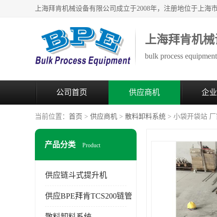
上海拜肯机械
bulk process equipment 
公司首页
供应商机
企业
当前位置：
首页
>
供应商机
>
散料卸料系统
> 小袋开袋站 
产品分类
Product
供应链斗式提升机
供应BPE拜肯TCS200链管
散料卸料系统