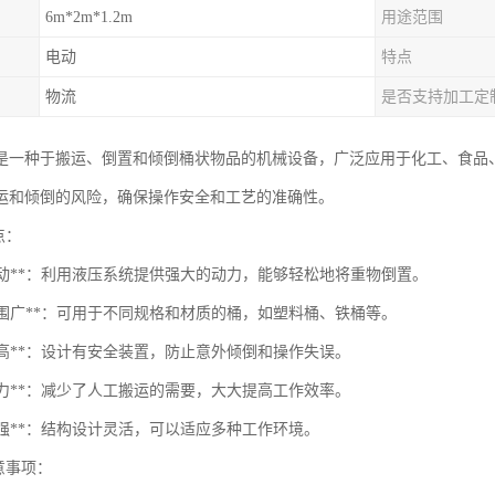
6m*2m*1.2m
用途范围
电动
特点
物流
是否支持加工定
是一种于搬运、倒置和倾倒桶状物品的机械设备，广泛应用于化工、食品
运和倾倒的风险，确保操作安全和工艺的准确性。
点：
压驱动**：利用液压系统提供强大的动力，能够轻松地将重物倒置。
用范围广**：可用于不同规格和材质的桶，如塑料桶、铁桶等。
全性高**：设计有安全装置，防止意外倾倒和操作失误。
省人力**：减少了人工搬运的需要，大大提高工作效率。
应性强**：结构设计灵活，可以适应多种工作环境。
注意事项：