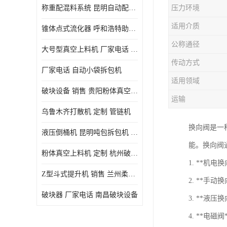
称重配混料系统 昆明自动配料系统 厂家电话
压力环境
适用介质
锥体点式流化器 呼和浩特助流料斗 厂家
公称通径
大号型真空上料机 厂家电话 武汉粉体料管链机
传动方式
厂家电话 自动小袋拆包机
适用领域
破块设备 销售 贵阳粉体真空上料机
运输
乌鲁木齐打散机 定制 管链机
换向阀是一
液压倒桶机 昆明吨包拆包机 定制
能。换向阀
粉体真空上料机 定制 杭州破块器
1. **机
Z型斗式提升机 销售 兰州柔性螺旋输送机
2. **手
破块器 厂家电话 南昌破块设备
3. **液
4. **电