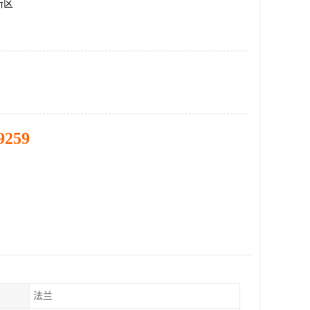
新区
9259
法兰