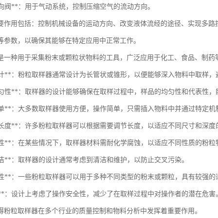
动换向阀**：用于气动系统，控制压缩空气的流动方向。
要作用包括：控制机械设备的运动方向、改变液体流经的途径、实现多路
等参数，以确保其能够在特定应用中正常工作。
是一种用于采集粉末或颗粒状物料的工具，广泛应用于化工、食品、制药
结构设计**：粉粒取样器通常设计为长管状或锥形，以便能够深入物料中取样
取样均匀性**：取样器的设计能够确保在取样过程中，样品的均匀性和代表性
操作简单**：大多数取样器使用方便，操作简单，只需插入物料中并通过特定
可调节长度**：许多粉粒取样器可以根据需要调节长度，以适应不同尺寸和深
耐腐蚀性**：在某些情况下，取样器材料需耐化学腐蚀，以适应不同性质的粉粒
于清洁**：取样器的设计通常考虑到清洁和维护，以防止交叉污染。
多功能性**：一些粉粒取样器可以用于多种不同类型的粉末或颗粒，具有较强的
安全性**：设计上考虑了操作安全性，减少了在取样过程中对操作者的潜在危害
得粉粒取样器在多个行业的质量控制和物料分析中发挥着重要作用。