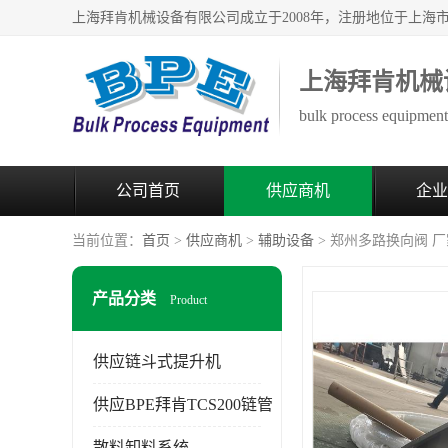
上海拜肯机械
bulk process equipment 
公司首页
供应商机
企业
当前位置：
首页
>
供应商机
>
辅助设备
> 郑州多路换向阀 
产品分类
Product
供应链斗式提升机
供应BPE拜肯TCS200链管
散料卸料系统