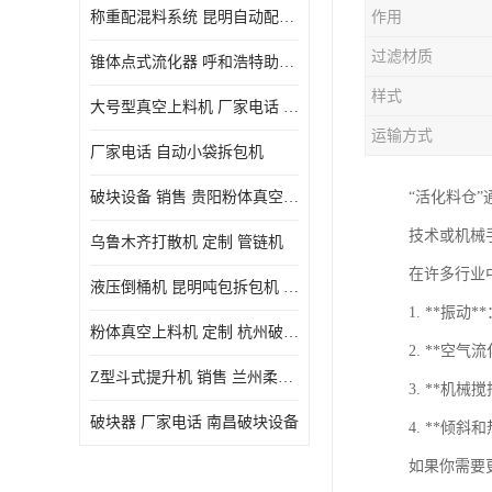
称重配混料系统 昆明自动配料系统 厂家电话
作用
过滤材质
锥体点式流化器 呼和浩特助流料斗 厂家
样式
大号型真空上料机 厂家电话 武汉粉体料管链机
运输方式
厂家电话 自动小袋拆包机
破块设备 销售 贵阳粉体真空上料机
“活化料仓
技术或机械
乌鲁木齐打散机 定制 管链机
在许多行业
液压倒桶机 昆明吨包拆包机 定制
1. **振
粉体真空上料机 定制 杭州破块器
2. **空
Z型斗式提升机 销售 兰州柔性螺旋输送机
3. **机
破块器 厂家电话 南昌破块设备
4. **倾
如果你需要