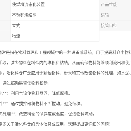
使煤粉流态化装置
产品性能
不锈钢烧结网
运输
立式
接管口径
物流
”通常是指在物料管理和工程领域中的一种设备或系统，用于提高料仓中物
手段，减少物料在料仓内的堆积和粘结，从而确保物料能够顺利流出和使
中，活化料仓广泛应用于颗粒物料、粉末和其他散装物料的处理，如水泥
动**：通过振动装置使物料松动。
气流化**：利用气流使物料悬浮，降低摩擦。
械搅拌**：通过搅拌器将物料不断搅动，避免结块。
斜和热处理**：改变料仓的倾斜度或温度，促进物料流动。
更多关于活化料仓的具体信息或应用，欢迎提出更详细的问题！