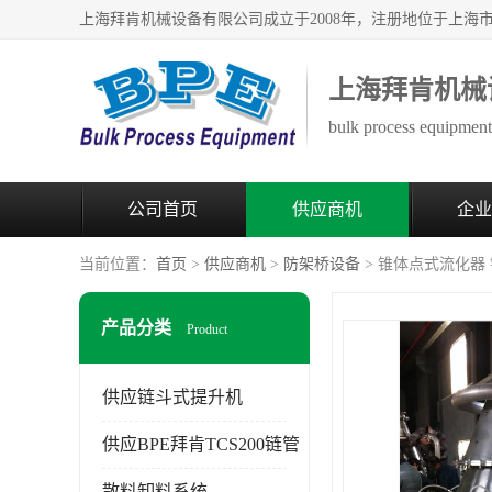
上海拜肯机械
bulk process equipment 
公司首页
供应商机
企业
当前位置：
首页
>
供应商机
>
防架桥设备
> 锥体点式流化器
产品分类
Product
供应链斗式提升机
供应BPE拜肯TCS200链管
散料卸料系统