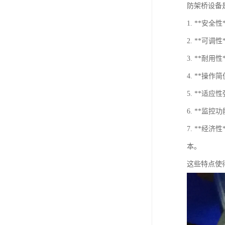
防架桥设备
1. **
2. **
3. **
4. **
5. **
6. **
7. **
本。
这些特点使