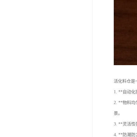
活化料仓是
1. **
2. **
景。
3. **
4. **