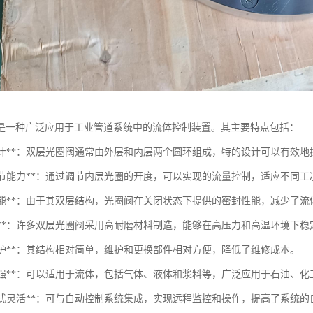
是一种广泛应用于工业管道系统中的流体控制装置。其主要特点包括：
结构设计**：双层光圈阀通常由外层和内层两个圆环组成，特的设计可以有效
流量调节能力**：通过调节内层光圈的开度，可以实现的流量控制，适应不同
密封性能**：由于其双层结构，光圈阀在关闭状态下提供的密封性能，减少了
耐磨性**：许多双层光圈阀采用高耐磨材料制造，能够在高压力和高温环境下
于维护**：其结构相对简单，维护和更换部件相对方便，降低了维修成本。
适应性强**：可以适用于流体，包括气体、液体和浆料等，广泛应用于石油、
控制方式灵活**：可与自动控制系统集成，实现远程监控和操作，提高了系统