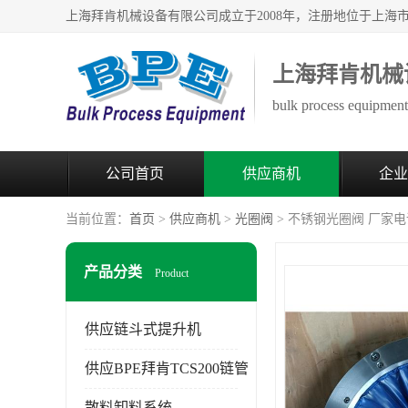
上海拜肯机械
bulk process equipment 
公司首页
供应商机
企业
当前位置：
首页
>
供应商机
>
光圈阀
> 不锈钢光圈阀 厂家电
产品分类
Product
供应链斗式提升机
供应BPE拜肯TCS200链管
散料卸料系统