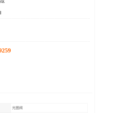
新区
阀
9259
光圈阀