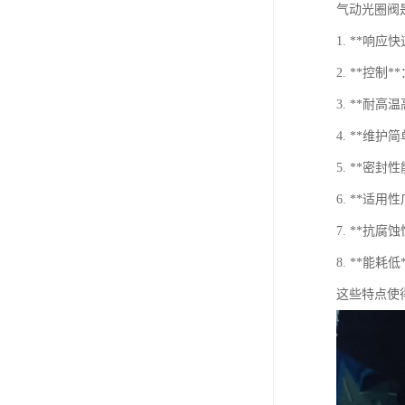
气动光圈阀
1. **响
2. **控
3. **耐
4. **维
5. **
6. **适
7. **抗
8. **能
这些特点使