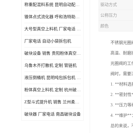
称重配混料系统 昆明自动配料系统 厂家电话
驱动方式
公称压力
锥体点式流化器 呼和浩特助流料斗 厂家
颜色
大号型真空上料机 厂家电话 武汉粉体料管链机
厂家电话 自动小袋拆包机
不锈钢光圈
高温、耐磨
破块设备 销售 贵阳粉体真空上料机
光圈阀的工
乌鲁木齐打散机 定制 管链机
阀时，需要
液压倒桶机 昆明吨包拆包机 定制
1. **材
粉体真空上料机 定制 杭州破块器
2. **密
Z型斗式提升机 销售 兰州柔性螺旋输送机
3. **
破块器 厂家电话 南昌破块设备
4. **维
总的来说，