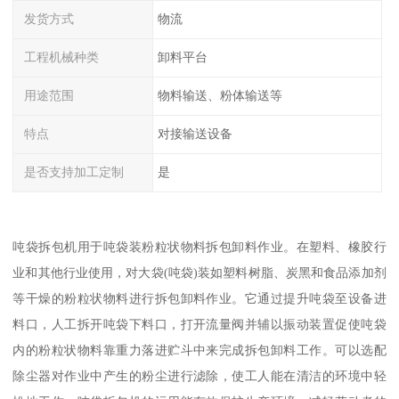
发货方式
物流
工程机械种类
卸料平台
用途范围
物料输送、粉体输送等
特点
对接输送设备
是否支持加工定制
是
吨袋拆包机用于吨袋装粉粒状物料拆包卸料作业。在塑料、橡胶行
业和其他行业使用，对大袋(吨袋)装如塑料树脂、炭黑和食品添加剂
等干燥的粉粒状物料进行拆包卸料作业。它通过提升吨袋至设备进
料口，人工拆开吨袋下料口，打开流量阀并辅以振动装置促使吨袋
内的粉粒状物料靠重力落进贮斗中来完成拆包卸料工作。可以选配
除尘器对作业中产生的粉尘进行滤除，使工人能在清洁的环境中轻