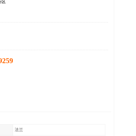
新区
9259
法兰