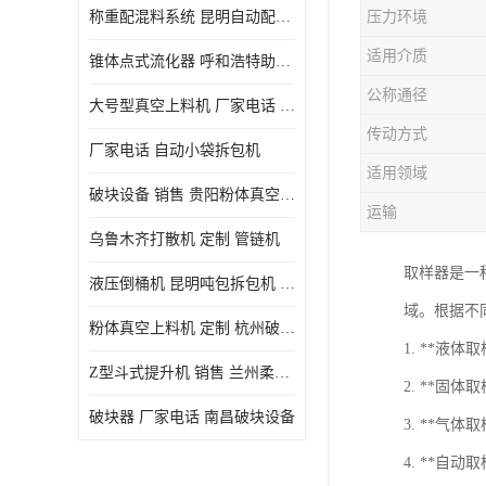
称重配混料系统 昆明自动配料系统 厂家电话
压力环境
适用介质
锥体点式流化器 呼和浩特助流料斗 厂家
公称通径
大号型真空上料机 厂家电话 武汉粉体料管链机
传动方式
厂家电话 自动小袋拆包机
适用领域
破块设备 销售 贵阳粉体真空上料机
运输
乌鲁木齐打散机 定制 管链机
取样器是一
液压倒桶机 昆明吨包拆包机 定制
域。根据不
粉体真空上料机 定制 杭州破块器
1. **液
Z型斗式提升机 销售 兰州柔性螺旋输送机
2. **固
破块器 厂家电话 南昌破块设备
3. **气
4. **自