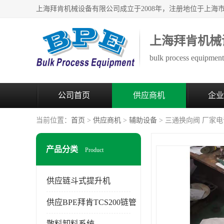
上海拜肯机械
bulk process equipment 
公司首页
供应商机
企业
当前位置：
首页
>
供应商机
>
辅助设备
> 三通换向阀 厂家
产品分类
Product
供应链斗式提升机
供应BPE拜肯TCS200链管
散料卸料系统