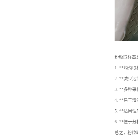
粉粒取样器
1. **均
2. **减
3. **
4. **
5. **
6. **便
总之，粉粒