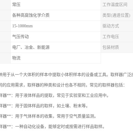
常压
工作温度区间
各种高腐蚀化学介质
类型(通道位置)
15-1000mm
驱动方式
气压传动
工作电压
电厂、冶金、新能源
包装材质
物流
种用于从一个大体积的样本中提取小体积样本的设备或工具。取样器广泛
同的应用需求，取样器的种类和设计也各不相同，常见的取样器包括：
体取样器**：用于液体样品的提取，常见于实验室和工业应用中。
体取样器**：用于固体样品的取样，如土壤、粉末等。
体取样器**：用于气体样本的收集，常用于空气质量监测。
动取样器**：一种自动化设备，能够定时或按需进行样品取样。