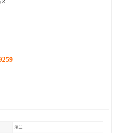
新区
9259
法兰