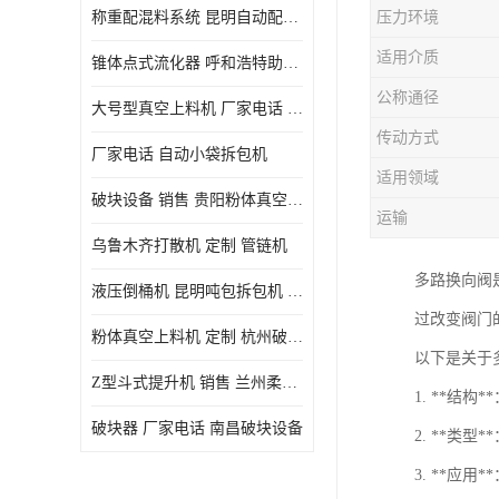
称重配混料系统 昆明自动配料系统 厂家电话
压力环境
适用介质
锥体点式流化器 呼和浩特助流料斗 厂家
公称通径
大号型真空上料机 厂家电话 武汉粉体料管链机
传动方式
厂家电话 自动小袋拆包机
适用领域
破块设备 销售 贵阳粉体真空上料机
运输
乌鲁木齐打散机 定制 管链机
多路换向阀
液压倒桶机 昆明吨包拆包机 定制
过改变阀门
粉体真空上料机 定制 杭州破块器
以下是关于
Z型斗式提升机 销售 兰州柔性螺旋输送机
1. **
破块器 厂家电话 南昌破块设备
2. **
3. **