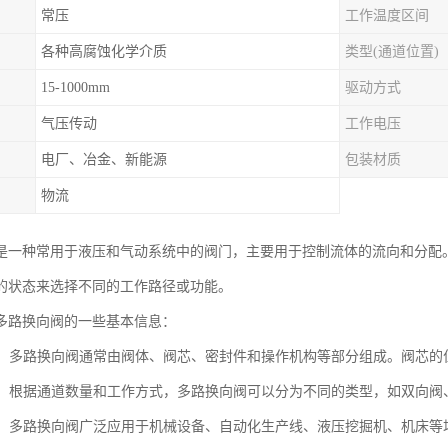
常压
工作温度区间
各种高腐蚀化学介质
类型(通道位置)
15-1000mm
驱动方式
气压传动
工作电压
电厂、冶金、新能源
包装材质
物流
是一种常用于液压和气动系统中的阀门，主要用于控制流体的流向和分配
的状态来选择不同的工作路径或功能。
多路换向阀的一些基本信息：
结构**：多路换向阀通常由阀体、阀芯、密封件和操作机构等部分组成。阀芯
类型**：根据通道数量和工作方式，多路换向阀可以分为不同的类型，如双向
应用**：多路换向阀广泛应用于机械设备、自动化生产线、液压挖掘机、机床