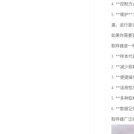
4. **
5. **
漏、运行是
如果你需要
取样器是一
1. **样
2. **
3. **便
4. **适
5. **
6. **
取样器广泛