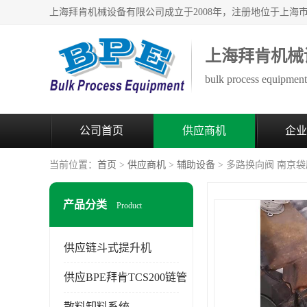
上海拜肯机械
bulk process equipment 
公司首页
供应商机
企业
当前位置：
首页
>
供应商机
>
辅助设备
> 多路换向阀 南京袋
产品分类
Product
供应链斗式提升机
供应BPE拜肯TCS200链管
散料卸料系统