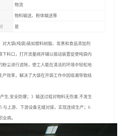
物流
物料输送、粉体输送等
制
是
对大袋(吨袋)装如塑料树脂、炭黑和食品添加剂
袋下料口，打开流量阀并辅以振动装置促使吨袋内
的粉尘进行滤除，使工人能在清洁的环境中轻松地
生产效率，解决了大袋在开袋工作中因吸潮导致结
产生,安全防爆；3. 输送过程对物料无伤害,不发生
5.与上游、下游设备无缝对接，实现连续生产；6.
职业病。