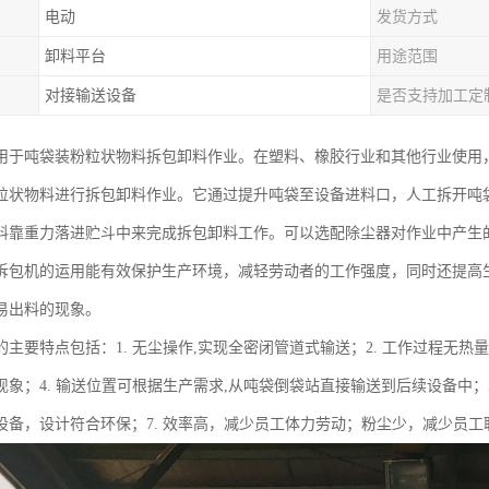
电动
发货方式
卸料平台
用途范围
对接输送设备
是否支持加工定
用于吨袋装粉粒状物料拆包卸料作业。在塑料、橡胶行业和其他行业使用，
粒状物料进行拆包卸料作业。它通过提升吨袋至设备进料口，人工拆开吨
料靠重力落进贮斗中来完成拆包卸料工作。可以选配除尘器对作业中产生
拆包机的运用能有效保护生产环境，减轻劳动者的工作强度，同时还提高
易出料的现象。
主要特点包括：1. 无尘操作,实现全密闭管道式输送；2. 工作过程无热量
现象；4. 输送位置可根据生产需求,从吨袋倒袋站直接输送到后续设备中；
设备，设计符合环保；7. 效率高，减少员工体力劳动；粉尘少，减少员工