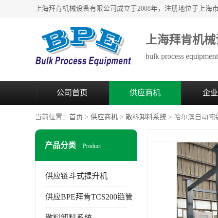
上海拜肯机械
bulk process equipment 
公司首页
供应商机
企业
当前位置：
首页
>
供应商机
>
散料卸料系统
> 哈尔滨自动吨
产品分类
Product
供应链斗式提升机
供应BPE拜肯TCS200链管
散料卸料系统