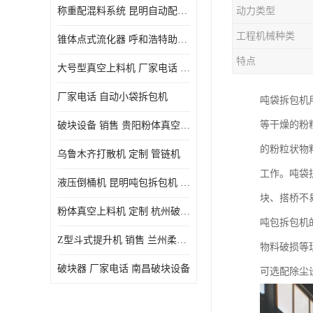
称重配混料系统 昆明自动配料系统 厂家电话
动力类型
工程机械种类
锥体点式流化器 呼和浩特助流料斗 厂家
特点
大号型真空上料机 厂家电话 武汉粉体料管链机
厂家电话 自动小袋拆包机
吨袋拆包机
等干燥的粉
破块设备 销售 贵阳粉体真空上料机
的粉粒状物
乌鲁木齐打散机 定制 管链机
工作。吨袋
液压倒桶机 昆明吨包拆包机 定制
块、搭桥不
粉体真空上料机 定制 杭州破块器
吨包拆包机的
Z型斗式提升机 销售 兰州柔性螺旋输送机
物料破损等
破块器 厂家电话 南昌破块设备
可选配除尘