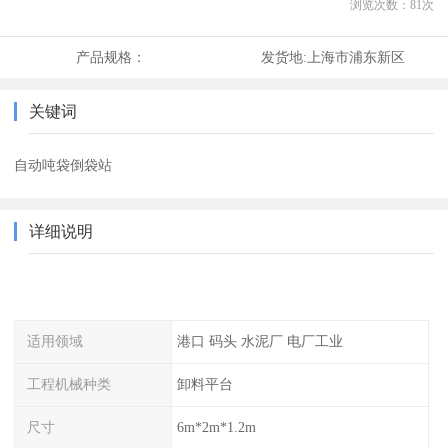
浏览次数：
81
次
产品规格：
发货地:
上海市浦东新区
关键词
自动吨袋倒袋站
详细说明
适用领域
港口 码头 水泥厂 电厂工业
工程机械种类
卸料平台
尺寸
6m*2m*1.2m