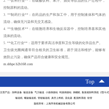
2. **饮料行业**：在碳酸饮料、果汁、酒类等饮品的生产过程中，
控制原料的流动。
3. **制药行业**：在药品的生产和加工中，用于控制液体和气体的
流动，确保无污染和无交叉感染。
4. **生物技术**：在细胞培养和生物反应器中，控制培养基和其他
流体的流动。
5. **化工行业**：适用于要求高洁净度和卫生等级的化学品生产。
卫生级光圈阀通常符合相关的卫生标准，易于清洁和维护，能够有
效防止污染，确保产品符合健康和安全规范。
m.shbpe.b2b168.com
Top
主营产品：卸料设备 输送设备 气力输送 小袋倒袋站 吨袋倒袋站 倒桶机 集装箱卸料系统 Z型斗式
输送机 螺旋输送机 管链输送机 真空上料机 流化器 配混料系统 软管
版权所有：上海拜肯机械设备有限公司