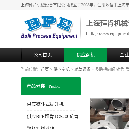
上海拜肯机械
bulk process equipment 
公司首页
供应商机
企业
当前位置：
首页
>
供应商机
>
辅助设备
> 多路换向阀 销售
产品分类
Product
供应链斗式提升机
供应BPE拜肯TCS200链管
散料卸料系统