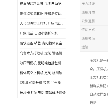
称重配混料系统 昆明自动配料系统 厂家电话
压力环境
适用介质
锥体点式流化器 呼和浩特助流料斗 厂家
公称通径
大号型真空上料机 厂家电话 武汉粉体料管链机
传动方式
厂家电话 自动小袋拆包机
适用领域
破块设备 销售 贵阳粉体真空上料机
运输
乌鲁木齐打散机 定制 管链机
压袋机是一
液压倒桶机 昆明吨包拆包机 定制
全。压袋机
粉体真空上料机 定制 杭州破块器
压袋机的类
Z型斗式提升机 销售 兰州柔性螺旋输送机
新鲜度和防
破块器 厂家电话 南昌破块设备
自动取样器
包括：