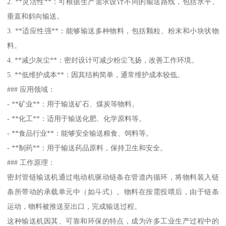
2. **灵活性**：可根据生产需求设计不同的输送路线，包括水平、
垂直和斜向输送。
3. **适应性强**：能够输送多种物料，包括颗粒、粉末和小块状物
料。
4. **减少灰尘**：密封设计可减少粉尘飞扬，改善工作环境。
5. **低维护成本**：因其结构简单，通常维护成本较低。
### 应用领域：
- **矿业**：用于输送矿石、煤炭等物料。
- **化工**：适用于输送化肥、化学原料等。
- **食品行业**：能够安全输送粮食、饲料等。
- **制药**：用于输送药品原料，保持卫生和安全。
### 工作原理：
密封管链输送机通过电动机驱动链条在管道内循环，将物料装入链
条所带动的承载单元中（如斗式）。物料在按需投喂后，由于链条
运动，物料被推送至出口，完成输送过程。
这种输送机因其、可靠和环保的特点，成为许多工业生产过程中的