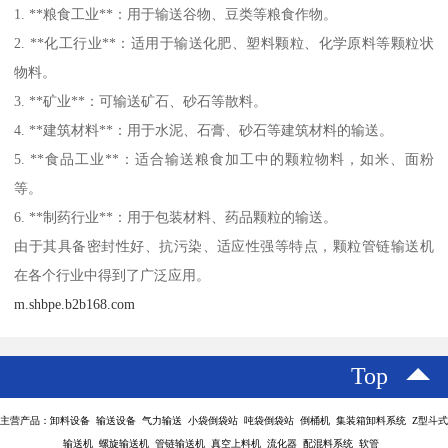
1. **粮食工业**：用于输送谷物、豆类等粮食作物。
2. **化工行业**：适用于输送化肥、塑料颗粒、化学原料等颗粒状
物料。
3. **矿业**：可输送矿石、砂石等散料。
4. **建筑材料**：用于水泥、石膏、砂石等建筑材料的输送。
5. **食品工业**：适合输送粮食加工中的颗粒物料，如米、面粉
等。
6. **制药行业**：用于包装材料、药品颗粒的输送。
由于其具备密封性好、抗污染、适应性强等特点，颗粒管链输送机
在各个行业中得到了广泛应用。
m.shbpe.b2b168.com
Top
主营产品：卸料设备 输送设备 气力输送 小袋倒袋站 吨袋倒袋站 倒桶机 集装箱卸料系统 Z型斗式
输送机 螺旋输送机 管链输送机 真空上料机 流化器 配混料系统 软管