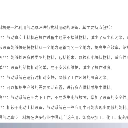
料机是一种利用气动原理进行物料运输的设备，其主要特点包括：
无污染**：气动真空上料机在操作过程中通常不接触物料，减少了灰尘和污染
性**：该设备能够快速将物料从一个地方运输到另一个地方，提高生产效率，
适应性强**：能够处理多种类型的物料，包括粉末、颗粒和小块状物料，适应性
构简单**：设备的结构相对简单，易于安装和维护，减少了操作难度。
音低**：气动系统在运行时相对安静，降低了工作环境的噪音污染。
活性**：可以根据生产线的需要灵活布置，进行多点供料或集中供料。
安全性高**：气动系统在压力下工作，不易发生电气故障，增加了设备的安全性
能耗低**：相较于电动上料设备，气动系统在一些应用中可能表现出更低的能耗
得气动真空上料机在许多行业中得到广泛应用，如食品加工、化工、制药