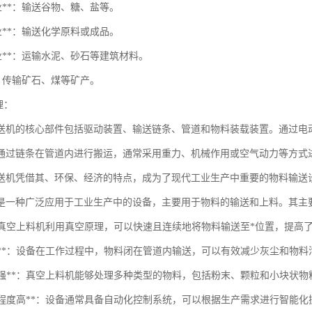
行业**：输送谷物、糖、盐等。
行业**：输送化学原料或成品。
行业**：运输水泥、砂石等建筑材料。
**：传输矿石、煤等矿产。
理：
送机的核心部件包括驱动装置、输送链条、管道和物料装载装置。通过电
通过链条在管道内进行搬运，通常采用重力、机械作用或空气动力等方式
送机凭借其、环保、经济的特点，成为了现代工业生产中重要的物料输送
是一种广泛应用于工业生产中的设备，主要用于物料的输送和上料。其主
性**：真空上料机利用真空原理，可以快速且连续地将物料输送至*位置，提高
封闭性**：设备在工作过程中，物料闭在管道内输送，可以有效减少灰尘和物
适应性强**：真空上料机能够处理多种类型的物料，包括粉末、颗粒和小块状
自动化程度高**：设备通常具备自动化控制系统，可以根据生产需求进行智能