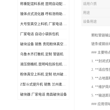
称重配混料系统 昆明自动配料系统 厂家电话
适用介质
用途
锥体点式流化器 呼和浩特助流料斗 厂家
设备用途
大号型真空上料机 厂家电话 武汉粉体料管链机
厂家电话 自动小袋拆包机
颗粒管链输
链条或钢丝
破块设备 销售 贵阳粉体真空上料机
### 主要特
乌鲁木齐打散机 定制 管链机
1. **封
液压倒桶机 昆明吨包拆包机 定制
2. **适
粉体真空上料机 定制 杭州破块器
3. **占
Z型斗式提升机 销售 兰州柔性螺旋输送机
4. **维
破块器 厂家电话 南昌破块设备
5. **输
### 应用领