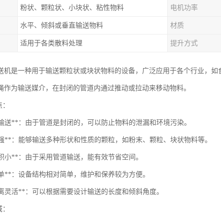
粉状、颗粒状、小块状、粘性物料
电机功率
水平、倾斜或垂直输送物料
材质
适用于各类散料处理
提升方式
送机是一种用于输送颗粒状或块状物料的设备，广泛应用于各个行业，如
绳作为输送媒介，在封闭的管道内通过推动或拉动来移动物料。
点：
闭式输送**：由于管道是封闭的，可以防止物料的泄漏和环境污染。
应性强**：能够输送多种形状和性质的颗粒，如粉末、颗粒、块状物料等。
地面积小**：由于采用管道输送，能有效节省空间。
护简单**：设备结构相对简单，维护和保养较为方便。
送距离灵活**：可以根据需要设计输送的长度和倾斜角度。
域：