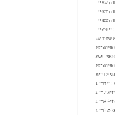
- **食品
- **化工
- **建筑
- **矿业
### 工作原
颗粒管链输
移动。物料
颗粒管链输
真空上料机
1. **
2. **
3. **
4. **