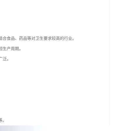
，适合食品、药品等对卫生要求较高的行业。
缩短生产周期。
广泛。
。
。
等。