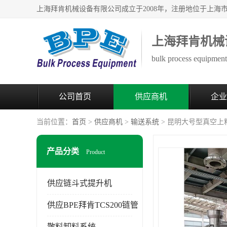
上海拜肯机械
bulk process equipment 
公司首页
供应商机
企业
当前位置：
首页
>
供应商机
>
输送系统
> 昆明大号型真空上
产品分类
Product
供应链斗式提升机
供应BPE拜肯TCS200链管
散料卸料系统