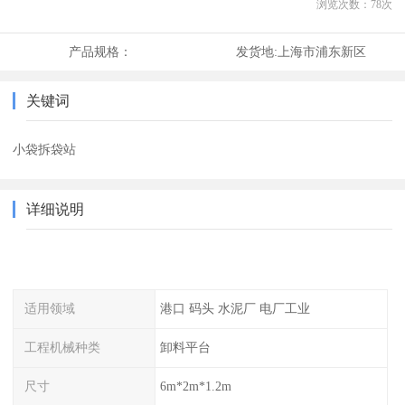
浏览次数：
78
次
产品规格：
发货地:
上海市浦东新区
关键词
小袋拆袋站
详细说明
适用领域
港口 码头 水泥厂 电厂工业
工程机械种类
卸料平台
尺寸
6m*2m*1.2m