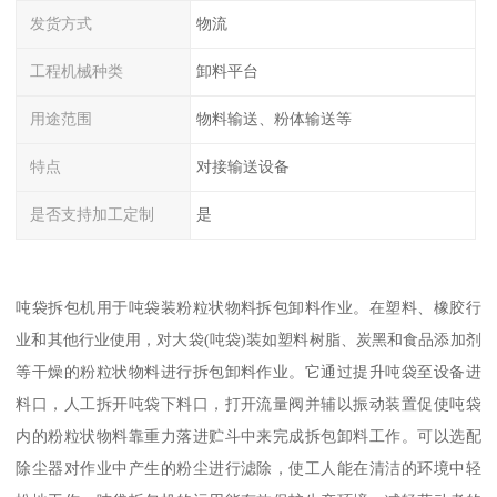
发货方式
物流
工程机械种类
卸料平台
用途范围
物料输送、粉体输送等
特点
对接输送设备
是否支持加工定制
是
吨袋拆包机用于吨袋装粉粒状物料拆包卸料作业。在塑料、橡胶行
业和其他行业使用，对大袋(吨袋)装如塑料树脂、炭黑和食品添加剂
等干燥的粉粒状物料进行拆包卸料作业。它通过提升吨袋至设备进
料口，人工拆开吨袋下料口，打开流量阀并辅以振动装置促使吨袋
内的粉粒状物料靠重力落进贮斗中来完成拆包卸料工作。可以选配
除尘器对作业中产生的粉尘进行滤除，使工人能在清洁的环境中轻