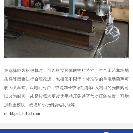
在选择吨袋拆包机时，可以根据具体的物料特性、生产工艺和场地
条件等因素进行合理改进，包括但不限于：标准型的单电动葫芦可
改为叉车式、双电动葫芦，或是加长或缩短导轨;入料口的光圈阀可
以改为蝶阀，或是按需求更改为手动压袋甚至气动压袋装置；可增
加称重模块，或增加小袋倒袋站功能等。
m.shbpe.b2b168.com