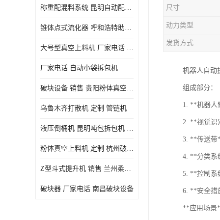
称重配混料系统 昆明自动配料系统 厂家电话
尺寸
动力类型
锥体点式流化器 呼和浩特助流料斗 厂家
发货方式
大号型真空上料机 厂家电话 武汉粉体料管链机
厂家电话 自动小袋拆包机
机器人自动
组成部分：
破块设备 销售 贵阳粉体真空上料机
1. **
乌鲁木齐打散机 定制 管链机
2. **
液压倒桶机 昆明吨包拆包机 定制
3. **
粉体真空上料机 定制 杭州破块器
4. **
Z型斗式提升机 销售 兰州柔性螺旋输送机
5. **控
破块器 厂家电话 南昌破块设备
6. **安
**应用场景