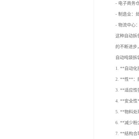
- 电子商
- 制造业
- 物流中
这种自动拆
的不断进步
自动吨袋拆
1. **自
2. **
3. **适
4. **安
5. **
6. **
7. **结