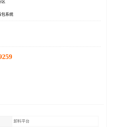
新区
拆包系统
9259
卸料平台