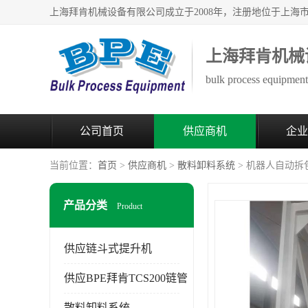
上海拜肯机械
bulk process equipment 
公司首页
供应商机
企业
当前位置：
首页
>
供应商机
>
散料卸料系统
> 机器人自动拆
产品分类
Product
供应链斗式提升机
供应BPE拜肯TCS200链管
散料卸料系统