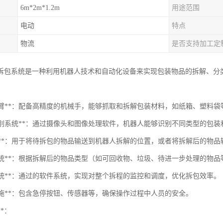
6m*2m*1.2m
用途范围
电动
特点
物流
是否支持加工定
拆包系统是一种利用机器人技术和自动化设备来实现包装物品的拆解、分
机器人臂**：配备高精度的机械手，能够抓取和拆解包装材料，如纸箱、塑料袋
视觉识别系统**：通过摄像头和图像处理软件，机器人能够识别不同类型的包
传送带**：用于将待拆包的物品输送到机器人拆解的位置，或者将拆解后的物
分类系统**：根据拆解后的物品类型（如可回收物、垃圾、待进一步处理的物
制系统**：通过的软件系统，实现对整个拆程的监控和调度，优化拆包效率。
全措施**：包含急停按钮、传感器等，确保操作过程中人员的安全。
**：