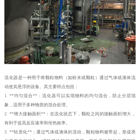
流化器是一种用于将颗粒物料（如粉末或颗粒）通过气体或液体流
动使其悬浮的设备。其主要特点包括：
1. **均匀混合**：流化器可以实现物料的均匀混合，防止分层现
象，适用于多种物质的混合处理。
2. **增大接触面积**：在流化状态下，颗粒之间的接触面积增大，
有利于提高反应速率和传热效率。
3. **轻质化**：通过气体或液体的流动，颗粒物料被带起，形成类