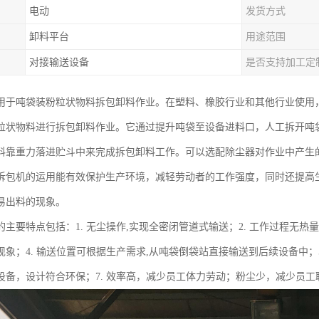
电动
发货方式
卸料平台
用途范围
对接输送设备
是否支持加工定
用于吨袋装粉粒状物料拆包卸料作业。在塑料、橡胶行业和其他行业使用，
粒状物料进行拆包卸料作业。它通过提升吨袋至设备进料口，人工拆开吨
料靠重力落进贮斗中来完成拆包卸料工作。可以选配除尘器对作业中产生
拆包机的运用能有效保护生产环境，减轻劳动者的工作强度，同时还提高
易出料的现象。
主要特点包括：1. 无尘操作,实现全密闭管道式输送；2. 工作过程无热量
现象；4. 输送位置可根据生产需求,从吨袋倒袋站直接输送到后续设备中；
设备，设计符合环保；7. 效率高，减少员工体力劳动；粉尘少，减少员工