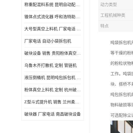
称重配混料系统 昆明自动配料系统 厂家电话
动力类型
工程机械种类
锥体点式流化器 呼和浩特助流料斗 厂家
特点
大号型真空上料机 厂家电话 武汉粉体料管链机
厂家电话 自动小袋拆包机
吨袋拆包机
等干燥的粉
破块设备 销售 贵阳粉体真空上料机
的粉粒状物
乌鲁木齐打散机 定制 管链机
工作。吨袋
液压倒桶机 昆明吨包拆包机 定制
块、搭桥不
粉体真空上料机 定制 杭州破块器
吨包拆包机的
Z型斗式提升机 销售 兰州柔性螺旋输送机
物料破损等
破块器 厂家电话 南昌破块设备
可选配除尘