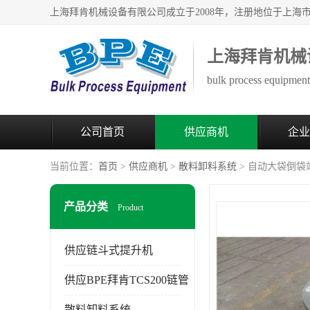
上海拜肯机械
bulk process equipment 
公司首页
供应商机
企业
当前位置：
首页
>
供应商机
>
散料卸料系统
> 自动大袋倒袋
产品分类
Product
供应链斗式提升机
供应BPE拜肯TCS200链管
散料卸料系统