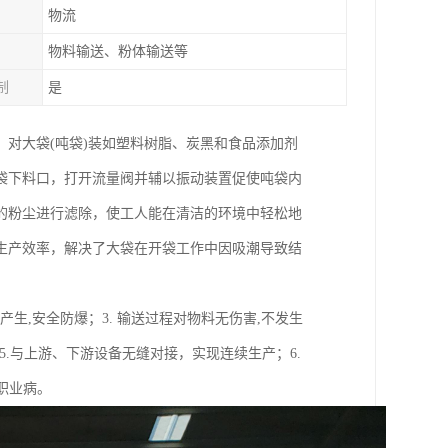
物流
物料输送、粉体输送等
制
是
对大袋(吨袋)装如塑料树脂、炭黑和食品添加剂
袋下料口，打开流量阀并辅以振动装置促使吨袋内
的粉尘进行滤除，使工人能在清洁的环境中轻松地
生产效率，解决了大袋在开袋工作中因吸潮导致结
产生,安全防爆；3. 输送过程对物料无伤害,不发生
5.与上游、下游设备无缝对接，实现连续生产；6.
职业病。