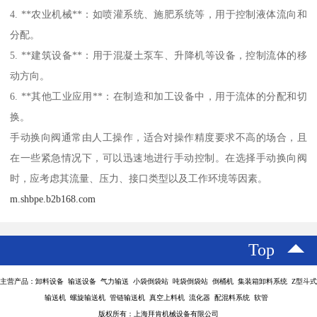
4. **农业机械**：如喷灌系统、施肥系统等，用于控制液体流向和
分配。
5. **建筑设备**：用于混凝土泵车、升降机等设备，控制流体的移
动方向。
6. **其他工业应用**：在制造和加工设备中，用于流体的分配和切
换。
手动换向阀通常由人工操作，适合对操作精度要求不高的场合，且
在一些紧急情况下，可以迅速地进行手动控制。在选择手动换向阀
时，应考虑其流量、压力、接口类型以及工作环境等因素。
m.shbpe.b2b168.com
Top
主营产品：卸料设备 输送设备 气力输送 小袋倒袋站 吨袋倒袋站 倒桶机 集装箱卸料系统 Z型斗式
输送机 螺旋输送机 管链输送机 真空上料机 流化器 配混料系统 软管
版权所有：上海拜肯机械设备有限公司