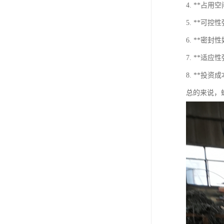
4. **
5. **
6. **
7. **
8. **
总的来说，