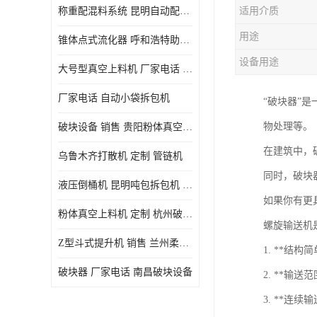
称重配混料系统 昆明自动配料系统 厂家电话
适用介质
用途
锥体点式流化器 呼和浩特助流料斗 厂家
设备用途
大号型真空上料机 厂家电话 武汉粉体料管链机
厂家电话 自动小袋拆包机
“破块器”
物处理等。
破块设备 销售 贵阳粉体真空上料机
在建筑中，
乌鲁木齐打散机 定制 管链机
同时，破块
液压倒桶机 昆明吨包拆包机 定制
如果你有更
粉体真空上料机 定制 杭州破块器
螺旋输送机
Z型斗式提升机 销售 兰州柔性螺旋输送机
1. **
破块器 厂家电话 南昌破块设备
2. **
3. **连