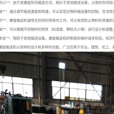
占用空间小**：由于其螺旋形的输送方式，相比于其他输送设备，占用的空间
可控性强**：通过调节输送速度和转速，可以实现对物料输送量的控制，灵活性
密封性好**：螺旋输送机通常在封闭的壳体内工作，可以有效防止物料的泄漏和
适应性强**：可以根据不同物料的特性（如湿度、颗粒大小等）进行设计和调
投资成本低**：相较于其他输送设备，螺旋输送机的制造和维护成本较低，经济
螺旋输送机以其特的设计和多样的功能，广泛应用于农业、建筑、化工、