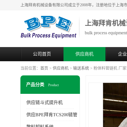
上海拜肯机械
bulk process equipment 
公司首页
供应商机
企业
当前位置：
首页
>
供应商机
>
输送系统
> 粉体料管链机 厂
产品分类
Product
供应链斗式提升机
供应BPE拜肯TCS200链管
散料卸料系统