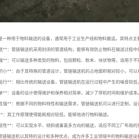
是一种用于物料输送的设备，通常用于工业生产线和物料搬运。其特点主
封闭输送**：管链输送机采用封闭的管道结构，能够有效防止物料在输送过程
适应性强**：可以输送多种类型的物料，包括颗粒、粉末、块状物等，适用于
占地面积小**：由于其特殊的管道设计，管链输送机的占地面积相对较小，可
低噪音运行**：相比传统的输送设备，管链输送机在运行过程中产生的噪音较
维护简单**：设备的设计使得维护和保养相对简单，减少了停机时间和维护成本
可定制性强**：根据不同的物料特性和输送需求，管链输送机可以进行定制，
效高**：其工作原理使得能耗相对较低，能够地进行物料输送。
输送灵活性**：可以实现水平、倾斜或垂直多方向的输送，适应不同工厂布局的
管链输送机以其特的设计和多种优点，成为许多工业领域中的物料输送设