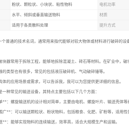
粉状、颗粒状、小块状、粘性物料
电机功率
水平、倾斜或垂直输送物料
材质
适用于各类散料处理
提升方式
是一个普通的技术名词，通常用来指代能够对较大物体或材料进行破碎的设
破块器常用于拆除工程，能够地拆除混凝土、砖石等材料。在矿业中，破
器的类型也有很多，常见的包括液压破碎机、气动破碎锤等。
具体的应用场景或需求，可以告诉我，我可以为您提供更详细的信息。
是一种常见的输送设备，其特点主要包括以下几个方面：
结构简单**：螺旋输送机的设计相对简单，主要由电机、螺旋叶片、输送壳体
输送范围广**：可以输送颗粒状、粉状物料，包括粮食、化肥、矿粉等，适用性
续输送**：能够实现物料的连续输送，效率高，适合大规模生产和运输。