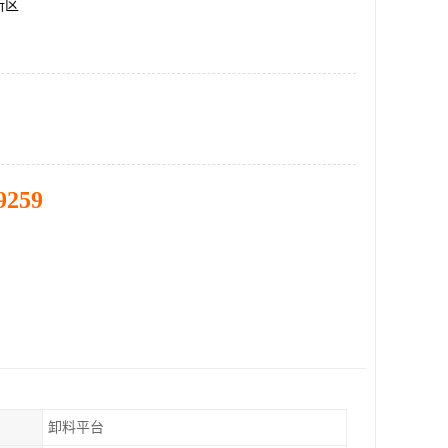
新区
9259
卸料平台