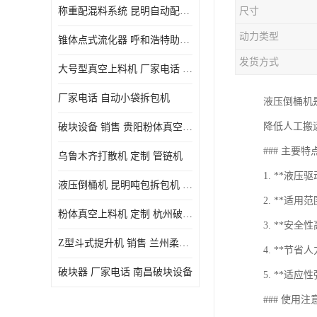
称重配混料系统 昆明自动配料系统 厂家电话
尺寸
动力类型
锥体点式流化器 呼和浩特助流料斗 厂家
发货方式
大号型真空上料机 厂家电话 武汉粉体料管链机
厂家电话 自动小袋拆包机
液压倒桶机
降低人工搬
破块设备 销售 贵阳粉体真空上料机
### 主要特
乌鲁木齐打散机 定制 管链机
1. **液
液压倒桶机 昆明吨包拆包机 定制
2. **适
粉体真空上料机 定制 杭州破块器
3. **安
Z型斗式提升机 销售 兰州柔性螺旋输送机
4. **节
破块器 厂家电话 南昌破块设备
5. **适
### 使用