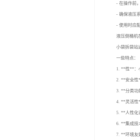
- 在操作
- 确保液
- 使用时
液压倒桶机
小袋拆袋站
一些特点：
1. **
2. **
3. **
4. **灵
5. **
6. **
7. **