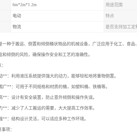
6m*2m*1.2m
用途范围
电动
特点
物流
是否支持加工定
是一种于搬运、倒置和倾倒桶状物品的机械设备，广泛应用于化工、食品
运和倾倒的风险，确保操作安全和工艺的准确性。
点：
压驱动**：利用液压系统提供强大的动力，能够轻松地将重物倒置。
用范围广**：可用于不同规格和材质的桶，如塑料桶、铁桶等。
全性高**：设计有安全装置，防止意外倾倒和操作失误。
省人力**：减少了人工搬运的需要，大大提高工作效率。
应性强**：结构设计灵活，可以适应多种工作环境。
注意事项：