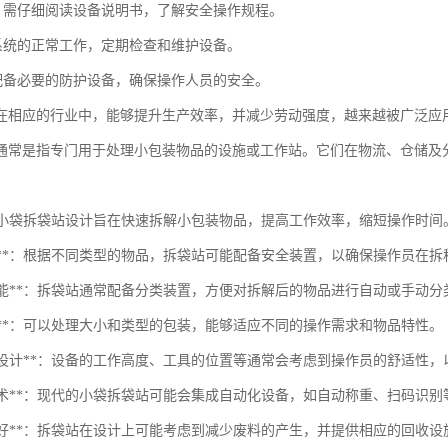
前，需仔细阅读设备说明书，了解安全操作规程。
压系统的正常工作，定期检查和维护设备。
应配备必要的防护设备，确保操作人员的安全。
在相应的行业中，能够提升生产效率，并减少劳动强度，越来越被广泛应
通常是指专门用于处理小包装物品的设施或工作站。它们在物流、仓储及
性**：小袋拆袋站设计旨在快速拆解小包装物品，提高工作效率，缩短操作时间
安全性**：根据不同类型的物品，拆袋站可能配备安全装置，以确保操作员在
分类功能**：拆袋站通常配备分类装置，方便对拆解后的物品进行自动或手动
活性**：可以处理大小和类型的包装，能够适应不同的操作需求和物品特性。
人性化设计**：设备的工作高度、工具的位置等通常会考虑到操作员的舒适性
集成技术**：现代的小袋拆袋站可能会集成自动化设备，如自动称重、扫码识
环境友好**：拆袋站在设计上可能考虑到减少废料的产生，并提供相应的回收