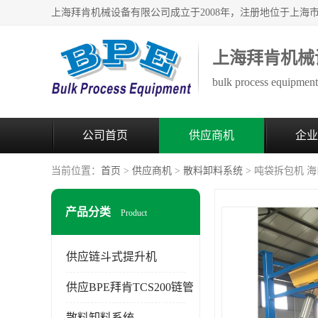
上海拜肯机械
bulk process equipment 
公司首页
供应商机
企业
当前位置：
首页
>
供应商机
>
散料卸料系统
> 吨袋拆包机 
产品分类
Product
供应链斗式提升机
供应BPE拜肯TCS200链管
散料卸料系统