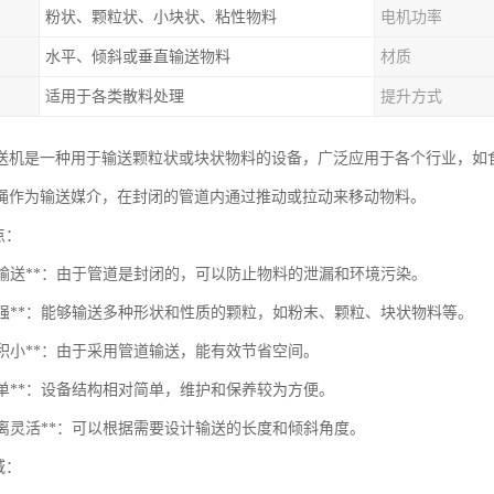
粉状、颗粒状、小块状、粘性物料
电机功率
水平、倾斜或垂直输送物料
材质
适用于各类散料处理
提升方式
送机是一种用于输送颗粒状或块状物料的设备，广泛应用于各个行业，如
绳作为输送媒介，在封闭的管道内通过推动或拉动来移动物料。
点：
闭式输送**：由于管道是封闭的，可以防止物料的泄漏和环境污染。
应性强**：能够输送多种形状和性质的颗粒，如粉末、颗粒、块状物料等。
地面积小**：由于采用管道输送，能有效节省空间。
护简单**：设备结构相对简单，维护和保养较为方便。
送距离灵活**：可以根据需要设计输送的长度和倾斜角度。
域：