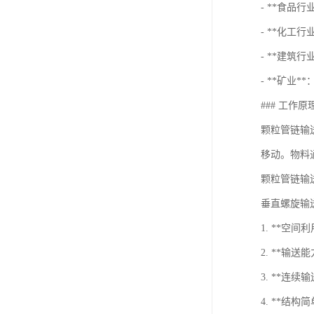
- **食品
- **化工
- **建筑
- **矿业
### 工作原
颗粒管链输
移动。物料
颗粒管链输
垂直螺旋输
1. **
2. **
3. **连
4. **结