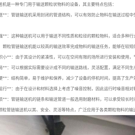
送机是一种专门用于输送颗粒状物料的设备，其主要特点包括：
封闭输送**：管链输送机采用封闭的管道结构，可以有效防止物料在输送过
适应性强**：这种输送机可以用于输送不同性质和粒径的颗粒物料，适合多种
输送**：颗粒管链输送机能以较高的输送效率完成物料的输送任务，能够在较
占地面积小**：由于其设计的紧凑性，可以在空间有限的场所进行安装和使用
灵活布局**：可以根据实际需要设计成不同的输送路线，灵活配置，满足不同
维护简便**：结构简单，易于维护和保养，减少了设备的停机时间，提高了生产
低噪音运行**：由于在设计和材料选择上考虑了噪音控制，因此运行时噪音相
不易磨损**：管链输送机的链条和输送管道一般选用耐磨材料，可以承受较长
颗粒管链输送机以其、安全、灵活等特点，广泛应用于各类颗粒物料的输