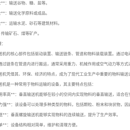
行业**：输送谷物、糖、盐等。
行业**：输送化学原料或成品。
行业**：运输水泥、砂石等建筑材料。
**：传输矿石、煤等矿产。
理：
送机的核心部件包括驱动装置、输送链条、管道和物料装载装置。通过电
通过链条在管道内进行搬运，通常采用重力、机械作用或空气动力等方式
送机凭借其、环保、经济的特点，成为了现代工业生产中重要的物料输送
送机是一种常用于物料运输的设备，其主要特点包括：
空间利用率高**：垂直输送机能够在较小的空间内实现物料的垂直输送，适合
输送能力强**：该设备可以处理多种类型的物料，包括颗粒、粉末和块状物，
续输送**：垂直螺旋输送机能够实现物料的连续输送，提升了生产效率。
构简单**：设备结构相对简单，维护和清理方便。