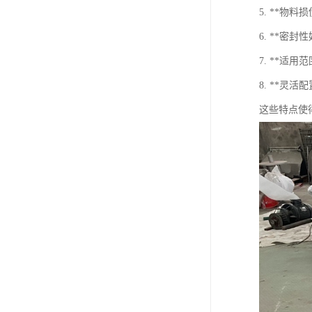
5. **
6. **
7. **适
8. **灵
这些特点使