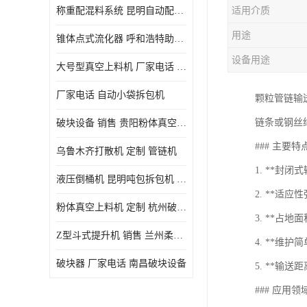
称重配混料系统 昆明自动配料系统 厂家电话
适用介质
用途
锥体点式流化器 呼和浩特助流料斗 厂家
设备用途
大号型真空上料机 厂家电话 武汉粉体料管链机
厂家电话 自动小袋拆包机
颗粒管链输
链条或钢丝
破块设备 销售 贵阳粉体真空上料机
### 主要特
乌鲁木齐打散机 定制 管链机
1. **封
液压倒桶机 昆明吨包拆包机 定制
2. **适
粉体真空上料机 定制 杭州破块器
3. **占
Z型斗式提升机 销售 兰州柔性螺旋输送机
4. **维
破块器 厂家电话 南昌破块设备
5. **输
### 应用领