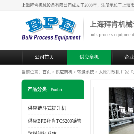
上海拜肯机械
bulk process equipment 
公司首页
供应商机
企业
当前位置：
首页
>
供应商机
>
输送系统
> 太原打散机 厂家 
产品分类
Product
供应链斗式提升机
供应BPE拜肯TCS200链管
散料卸料系统