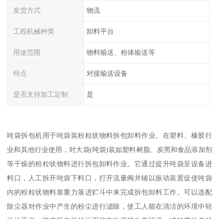
发货方式
物流
工程机械种类
卸料平台
用途范围
物料输送、粉体输送等
特点
对接输送设备
是否支持加工定制
是
吨袋拆包机用于吨袋装粉粒状物料拆包卸料作业。在塑料、橡胶行
业和其他行业使用，对大袋(吨袋)装如塑料树脂、炭黑和食品添加剂
等干燥的粉粒状物料进行拆包卸料作业。它通过提升吨袋至设备进
料口，人工拆开吨袋下料口，打开流量阀并辅以振动装置促使吨袋
内的粉粒状物料靠重力落进贮斗中来完成拆包卸料工作。可以选配
除尘器对作业中产生的粉尘进行滤除，使工人能在清洁的环境中轻