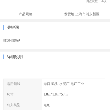
浏览次数：
76
次
产品规格：
发货地:
上海市浦东新区
关键词
吨袋倒袋站
详细说明
适用领域
港口 码头 水泥厂 电厂工业
尺寸
1.8m*1.8m*5.4m
动力类型
电动