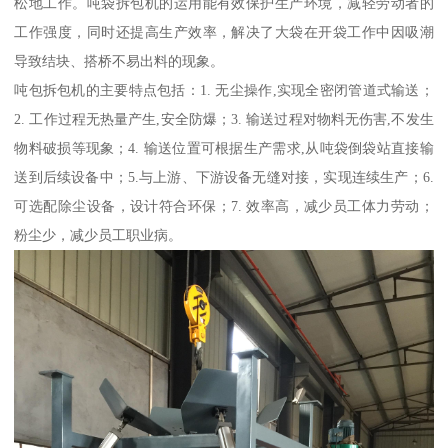
松地工作。吨袋拆包机的运用能有效保护生产环境，减轻劳动者的
工作强度，同时还提高生产效率，解决了大袋在开袋工作中因吸潮
导致结块、搭桥不易出料的现象。
吨包拆包机的主要特点包括：1. 无尘操作,实现全密闭管道式输送；
2. 工作过程无热量产生,安全防爆；3. 输送过程对物料无伤害,不发生
物料破损等现象；4. 输送位置可根据生产需求,从吨袋倒袋站直接输
送到后续设备中；5.与上游、下游设备无缝对接，实现连续生产；6.
可选配除尘设备，设计符合环保；7. 效率高，减少员工体力劳动；
粉尘少，减少员工职业病。