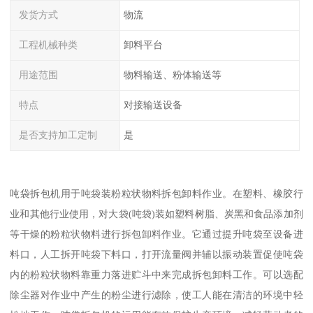
发货方式
物流
工程机械种类
卸料平台
用途范围
物料输送、粉体输送等
特点
对接输送设备
是否支持加工定制
是
吨袋拆包机用于吨袋装粉粒状物料拆包卸料作业。在塑料、橡胶行
业和其他行业使用，对大袋(吨袋)装如塑料树脂、炭黑和食品添加剂
等干燥的粉粒状物料进行拆包卸料作业。它通过提升吨袋至设备进
料口，人工拆开吨袋下料口，打开流量阀并辅以振动装置促使吨袋
内的粉粒状物料靠重力落进贮斗中来完成拆包卸料工作。可以选配
除尘器对作业中产生的粉尘进行滤除，使工人能在清洁的环境中轻