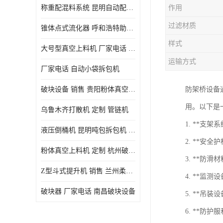
称重配混料系统 昆明自动配料系统 厂家电话
作用
过滤材质
锥体点式流化器 呼和浩特助流料斗 厂家
样式
大号型真空上料机 厂家电话 武汉粉体料管链机
运输方式
厂家电话 自动小袋拆包机
破块设备 销售 贵阳粉体真空上料机
防架桥设备
用。以下是
乌鲁木齐打散机 定制 管链机
1. **
液压倒桶机 昆明吨包拆包机 定制
2. **安
粉体真空上料机 定制 杭州破块器
3. **
Z型斗式提升机 销售 兰州柔性螺旋输送机
4. **
破块器 厂家电话 南昌破块设备
5. **吊
6. **