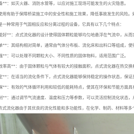
防设备**：如灭火器、消防水管等，以应对施工现场可能发生的火灾隐患。
使用有助于保障桥梁施工中的安全性和施工效果，降低事故发生的风险。
是一种常用于气固相反应和分离过程的设备，它具有以下几个特点：
流化性能好**：点式流化器的设计使得固体颗粒能够均匀地悬浮在气流中，从
结构简单**：其结构相对简单，通常由气体分布板、流化床和出料口等组成，
应性强**：可以处理不同颗粒大小、不同性质的固体物料，适用范围广泛。
热交换效率高**：由于固体颗粒与气体有较大的接触面积，点式流化器在热交
操作稳定**：在适当的流化条件下，点式流化器能够保持稳定的操作状态，保
节能环保**：有效的气体循环利用和较低的能耗特点，使其在环保和节能方面
易于控制**：通过调节气流速度、温度和压力等参数，可以灵活控制流化状态
点式流化器由于其优良的流化性能和多功能性，在化学、制药、材料等多