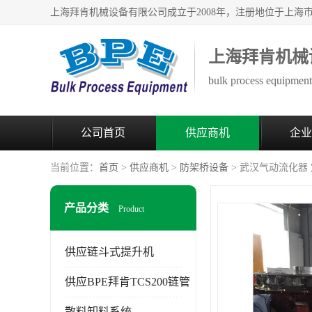
上海拜肯机械
bulk process equipment 
公司首页
供应商机
企业
当前位置：
首页
>
供应商机
>
防架桥设备
> 武汉气动流化器 
产品分类
Product
供应链斗式提升机
供应BPE拜肯TCS200链管
散料卸料系统