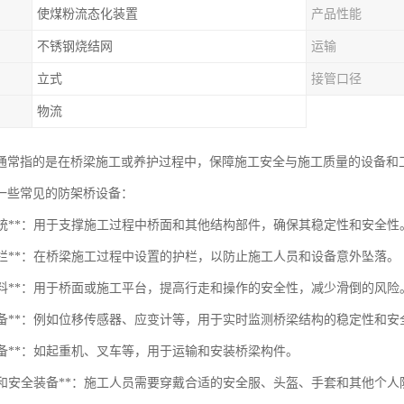
使煤粉流态化装置
产品性能
不锈钢烧结网
运输
立式
接管口径
物流
通常指的是在桥梁施工或养护过程中，保障施工安全与施工质量的设备和
一些常见的防架桥设备：
支架系统**：用于支撑施工过程中桥面和其他结构部件，确保其稳定性和安全性
全护栏**：在桥梁施工过程中设置的护栏，以防止施工人员和设备意外坠落。
防滑材料**：用于桥面或施工平台，提高行走和操作的安全性，减少滑倒的风险
监测设备**：例如位移传感器、应变计等，用于实时监测桥梁结构的稳定性和安
装设备**：如起重机、叉车等，用于运输和安装桥梁构件。
防护服和安全装备**：施工人员需要穿戴合适的安全服、头盔、手套和其他个