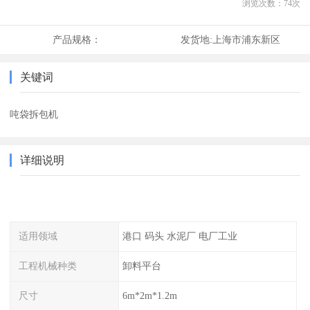
浏览次数：
74
次
产品规格：
发货地:
上海市浦东新区
关键词
吨袋拆包机
详细说明
适用领域
港口 码头 水泥厂 电厂工业
工程机械种类
卸料平台
尺寸
6m*2m*1.2m