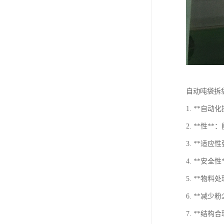
自动吨袋拆
1. **自
2. **
3. **适
4. **安
5. **
6. **
7. **结