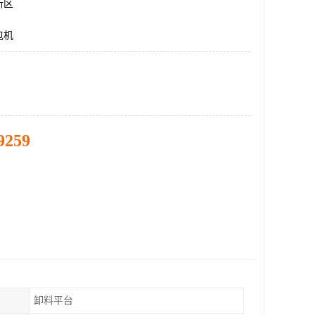
新区
包机
9259
卸料平台