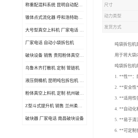
称重配混料系统 昆明自动配料系统 厂家电话
尺寸
动力类型
锥体点式流化器 呼和浩特助流料斗 厂家
发货方式
大号型真空上料机 厂家电话 武汉粉体料管链机
厂家电话 自动小袋拆包机
吨袋拆包机
用于将大袋
破块设备 销售 贵阳粉体真空上料机
吨袋拆包机
乌鲁木齐打散机 定制 管链机
1. **性
液压倒桶机 昆明吨包拆包机 定制
2. **
粉体真空上料机 定制 杭州破块器
3. **适
Z型斗式提升机 销售 兰州柔性螺旋输送机
4. **
破块器 厂家电话 南昌破块设备
5. **
6. **