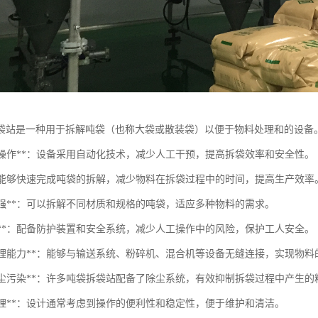
袋站是一种用于拆解吨袋（也称大袋或散装袋）以便于物料处理和的设备
动化操作**：设备采用自动化技术，减少人工干预，提高拆袋效率和安全性。
性**：能够快速完成吨袋的拆解，减少物料在拆袋过程中的时间，提高生产效率
应性强**：可以拆解不同材质和规格的吨袋，适应多种物料的需求。
全性**：配备防护装置和安全系统，减少人工操作中的风险，保护工人安全。
物料处理能力**：能够与输送系统、粉碎机、混合机等设备无缝连接，实现物
减少粉尘污染**：许多吨袋拆袋站配备了除尘系统，有效抑制拆袋过程中产生
构合理**：设计通常考虑到操作的便利性和稳定性，便于维护和清洁。