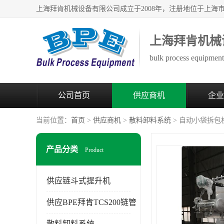
上海拜肯机械
bulk process equipment 
公司首页
供应商机
企业
当前位置：
首页
>
供应商机
>
散料卸料系统
> 自动小袋拆包
产品分类
Product
供应链斗式提升机
供应BPE拜肯TCS200链管
散料卸料系统