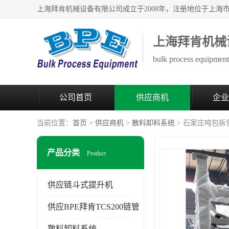
上海拜肯机械
bulk process equipment 
公司首页
供应商机
企业
当前位置：
首页
>
供应商机
>
散料卸料系统
> 石家庄吨包拆
产品分类
Product
供应链斗式提升机
供应BPE拜肯TCS200链管
散料卸料系统