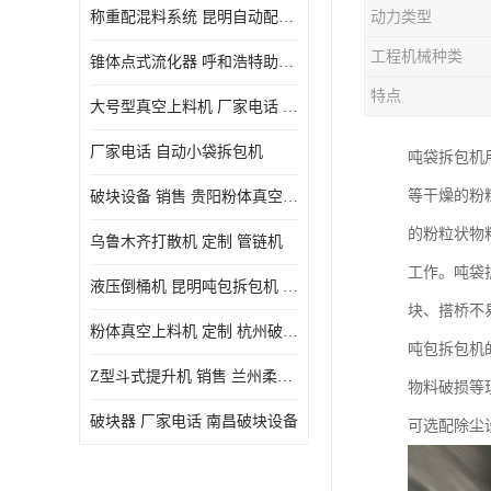
称重配混料系统 昆明自动配料系统 厂家电话
动力类型
工程机械种类
锥体点式流化器 呼和浩特助流料斗 厂家
特点
大号型真空上料机 厂家电话 武汉粉体料管链机
厂家电话 自动小袋拆包机
吨袋拆包机
等干燥的粉
破块设备 销售 贵阳粉体真空上料机
的粉粒状物
乌鲁木齐打散机 定制 管链机
工作。吨袋
液压倒桶机 昆明吨包拆包机 定制
块、搭桥不
粉体真空上料机 定制 杭州破块器
吨包拆包机的
Z型斗式提升机 销售 兰州柔性螺旋输送机
物料破损等
破块器 厂家电话 南昌破块设备
可选配除尘