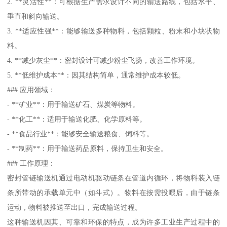
2. **灵活性**：可根据生产需求设计不同的输送路线，包括水平、
垂直和斜向输送。
3. **适应性强**：能够输送多种物料，包括颗粒、粉末和小块状物
料。
4. **减少灰尘**：密封设计可减少粉尘飞扬，改善工作环境。
5. **低维护成本**：因其结构简单，通常维护成本较低。
### 应用领域：
- **矿业**：用于输送矿石、煤炭等物料。
- **化工**：适用于输送化肥、化学原料等。
- **食品行业**：能够安全输送粮食、饲料等。
- **制药**：用于输送药品原料，保持卫生和安全。
### 工作原理：
密封管链输送机通过电动机驱动链条在管道内循环，将物料装入链
条所带动的承载单元中（如斗式）。物料在按需投喂后，由于链条
运动，物料被推送至出口，完成输送过程。
这种输送机因其、可靠和环保的特点，成为许多工业生产过程中的