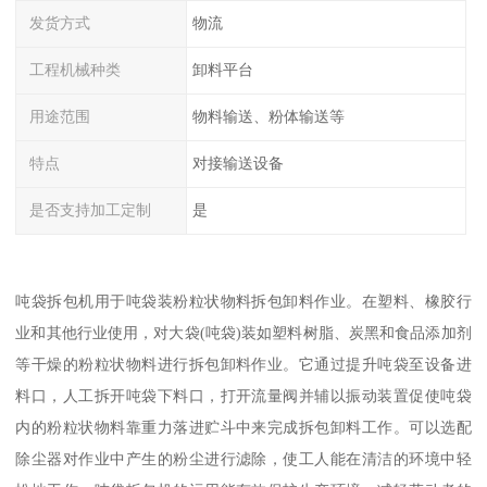
发货方式
物流
工程机械种类
卸料平台
用途范围
物料输送、粉体输送等
特点
对接输送设备
是否支持加工定制
是
吨袋拆包机用于吨袋装粉粒状物料拆包卸料作业。在塑料、橡胶行
业和其他行业使用，对大袋(吨袋)装如塑料树脂、炭黑和食品添加剂
等干燥的粉粒状物料进行拆包卸料作业。它通过提升吨袋至设备进
料口，人工拆开吨袋下料口，打开流量阀并辅以振动装置促使吨袋
内的粉粒状物料靠重力落进贮斗中来完成拆包卸料工作。可以选配
除尘器对作业中产生的粉尘进行滤除，使工人能在清洁的环境中轻