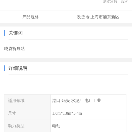
浏览次数：
82
次
产品规格：
发货地:
上海市浦东新区
关键词
吨袋拆袋站
详细说明
适用领域
港口 码头 水泥厂 电厂工业
尺寸
1.8m*1.8m*5.4m
动力类型
电动