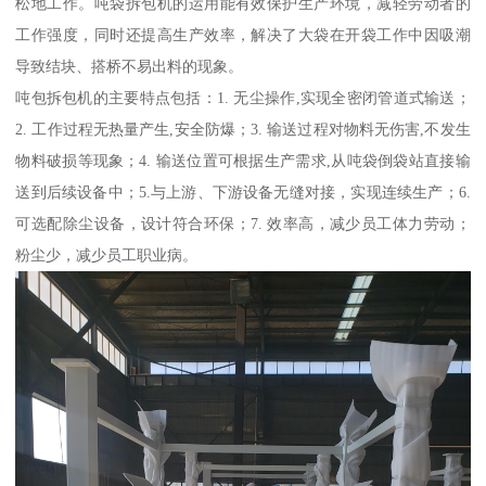
松地工作。吨袋拆包机的运用能有效保护生产环境，减轻劳动者的
工作强度，同时还提高生产效率，解决了大袋在开袋工作中因吸潮
导致结块、搭桥不易出料的现象。
吨包拆包机的主要特点包括：1. 无尘操作,实现全密闭管道式输送；
2. 工作过程无热量产生,安全防爆；3. 输送过程对物料无伤害,不发生
物料破损等现象；4. 输送位置可根据生产需求,从吨袋倒袋站直接输
送到后续设备中；5.与上游、下游设备无缝对接，实现连续生产；6.
可选配除尘设备，设计符合环保；7. 效率高，减少员工体力劳动；
粉尘少，减少员工职业病。