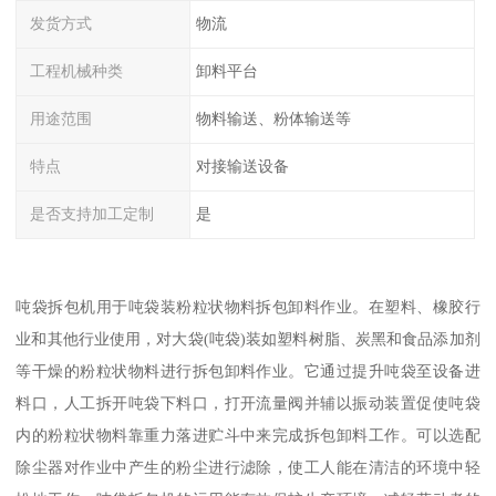
发货方式
物流
工程机械种类
卸料平台
用途范围
物料输送、粉体输送等
特点
对接输送设备
是否支持加工定制
是
吨袋拆包机用于吨袋装粉粒状物料拆包卸料作业。在塑料、橡胶行
业和其他行业使用，对大袋(吨袋)装如塑料树脂、炭黑和食品添加剂
等干燥的粉粒状物料进行拆包卸料作业。它通过提升吨袋至设备进
料口，人工拆开吨袋下料口，打开流量阀并辅以振动装置促使吨袋
内的粉粒状物料靠重力落进贮斗中来完成拆包卸料工作。可以选配
除尘器对作业中产生的粉尘进行滤除，使工人能在清洁的环境中轻