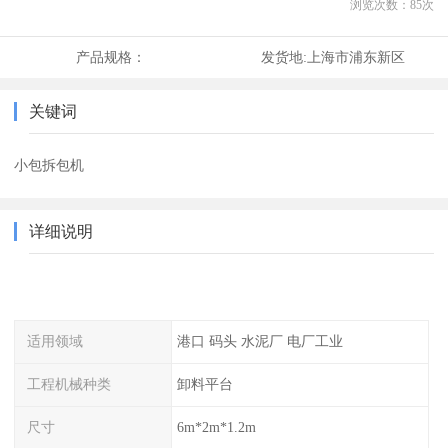
浏览次数：
85
次
产品规格：
发货地:
上海市浦东新区
关键词
小包拆包机
详细说明
适用领域
港口 码头 水泥厂 电厂工业
工程机械种类
卸料平台
尺寸
6m*2m*1.2m