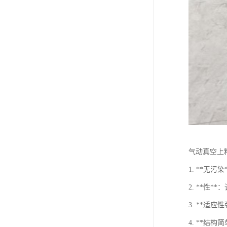
气动真空上
1. **
2. **
3. **
4. **结