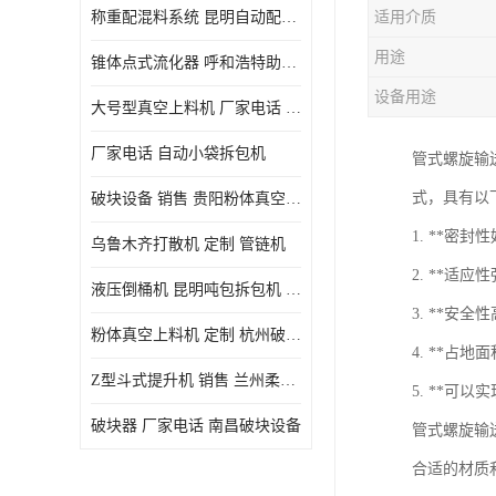
称重配混料系统 昆明自动配料系统 厂家电话
适用介质
用途
锥体点式流化器 呼和浩特助流料斗 厂家
设备用途
大号型真空上料机 厂家电话 武汉粉体料管链机
厂家电话 自动小袋拆包机
管式螺旋输
式，具有以
破块设备 销售 贵阳粉体真空上料机
1. **
乌鲁木齐打散机 定制 管链机
2. **适
液压倒桶机 昆明吨包拆包机 定制
3. **
粉体真空上料机 定制 杭州破块器
4. **
Z型斗式提升机 销售 兰州柔性螺旋输送机
5. **
破块器 厂家电话 南昌破块设备
管式螺旋输
合适的材质