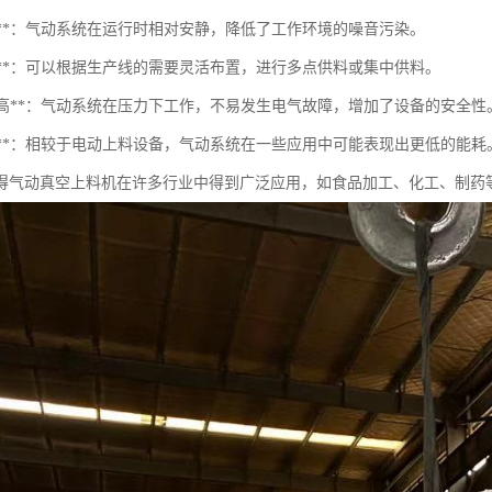
音低**：气动系统在运行时相对安静，降低了工作环境的噪音污染。
活性**：可以根据生产线的需要灵活布置，进行多点供料或集中供料。
安全性高**：气动系统在压力下工作，不易发生电气故障，增加了设备的安全性
能耗低**：相较于电动上料设备，气动系统在一些应用中可能表现出更低的能耗
得气动真空上料机在许多行业中得到广泛应用，如食品加工、化工、制药