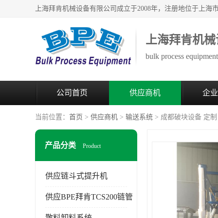
上海拜肯机械
bulk process equipment 
公司首页
供应商机
企业
当前位置：
首页
>
供应商机
>
输送系统
> 成都破块设备 定
产品分类
Product
供应链斗式提升机
供应BPE拜肯TCS200链管
散料卸料系统