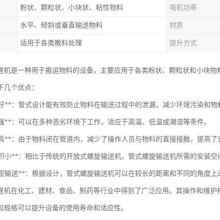
粉状、颗粒状、小块状、粘性物料
电机功率
水平、倾斜或垂直输送物料
材质
适用于各类散料处理
提升方式
送机是一种用于搬运物料的设备，主要应用于各类粉状、颗粒状和小块物
下几个优点：
密封性好**：管式设计能有效防止物料在输送过程中的泄漏，减少环境污染和物
应性强**：可以在多种恶劣环境下工作，适应于高温、低温或潮湿等条件。
安全性高**：由于物料闭在管道内，减少了操作人员与物料的直接接触，提高了
占地面积小**：相比于传统的开放式螺旋输送机，管式螺旋输送机所需的安装
可以实现输送**：根据设计，管式螺旋输送机可以在较长的距离和不同的角度
送机在化工、建材、食品、制药等行业中得到了广泛应用。其操作和维护
和规格可以提升设备的使用寿命和适应性。