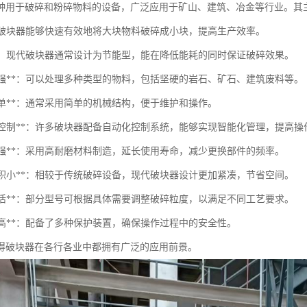
种用于破碎和粉碎物料的设备，广泛应用于矿山、建筑、冶金等行业。其
**：破块器能够快速有效地将大块物料破碎成小块，提高生产效率。
能**：现代破块器通常设计为节能型，能在降低能耗的同时保证破碎效果。
应性强**：可以处理多种类型的物料，包括坚硬的岩石、矿石、建筑废料等。
构简单**：通常采用简单的机械结构，便于维护和操作。
自动化控制**：许多破块器配备自动化控制系统，能够实现智能化管理，提高
磨性强**：采用高耐磨材料制造，延长使用寿命，减少更换部件的频率。
地面积小**：相较于传统破碎设备，现代破块器设计更加紧凑，节省空间。
作灵活**：部分型号可根据具体需要调整破碎粒度，以满足不同工艺要求。
全性高**：配备了多种保护装置，确保操作过程中的安全性。
得破块器在各行各业中都拥有广泛的应用前景。