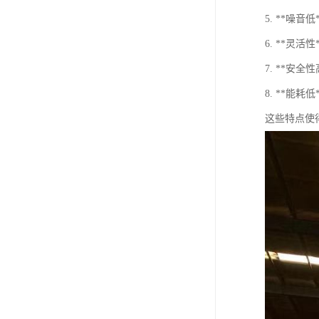
5. **噪
6. **灵
7. **
8. **
这些特点使