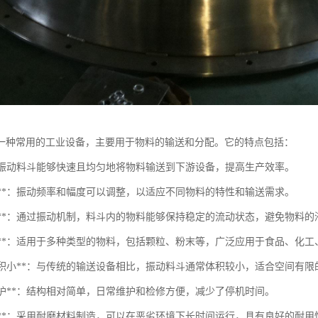
一种常用的工业设备，主要用于物料的输送和分配。它的特点包括：
**：振动料斗能够快速且均匀地将物料输送到下游设备，提高生产效率。
调性**：振动频率和幅度可以调整，以适应不同物料的特性和输送需求。
稳定性**：通过振动机制，料斗内的物料能够保持稳定的流动状态，避免物料
适用性**：适用于多种类型的物料，包括颗粒、粉末等，广泛应用于食品、化
占地面积小**：与传统的输送设备相比，振动料斗通常体积较小，适合空间有
于维护**：结构相对简单，日常维护和检修方便，减少了停机时间。
耐用性**：采用耐磨材料制造，可以在恶劣环境下长时间运行，具有良好的耐用