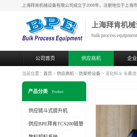
上海拜肯机械
bulk process equipment 
公司首页
供应商机
企业
当前位置：
首页
>
供应商机
>
防架桥设备
> 活化料斗 长春流
产品分类
Product
供应链斗式提升机
供应BPE拜肯TCS200链管
散料卸料系统