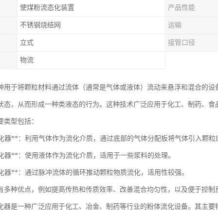
使煤粉流态化装置
产品性能
不锈钢烧结网
运输
立式
接管口径
物流
种用于将颗粒材料通过流体（通常是气体或液体）流动来悬浮和混合的设
状态，从而形成一种类液态的行为。这种技术广泛应用于化工、制药、食
要类型包括：
气流流化器**：利用气体作为流化介质，通过底部的气体分配板将气体引入颗粒
流流化器**：使用液体作为流化介质，适用于一些浆料的处理。
冲流化器**：通过脉冲流体的循环推动颗粒物质流化，适用性较强。
有多种优点，例如提高传热和传质效率、改善混合均匀性，以及便于控制
化器是一种广泛应用于化工、冶金、制药等行业的粉体流化设备。其主要