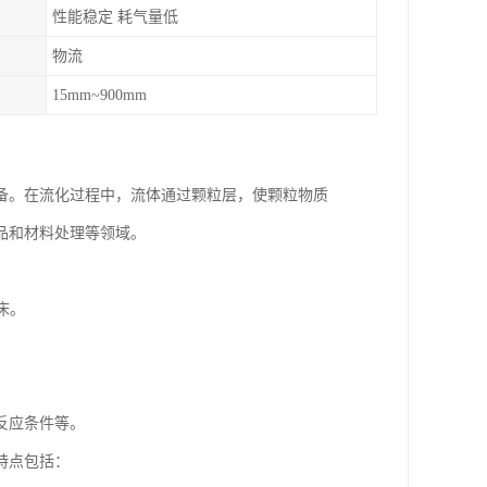
性能稳定 耗气量低
物流
15mm~900mm
备。在流化过程中，流体通过颗粒层，使颗粒物质
品和材料处理等领域。
床。
反应条件等。
特点包括：