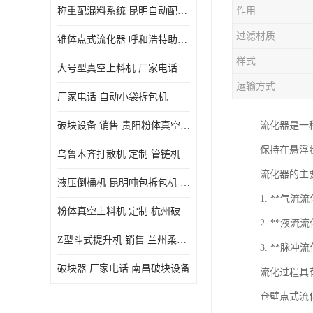
称重配混料系统 昆明自动配料系统 厂家电话
作用
过滤材质
锥体点式流化器 呼和浩特助流料斗 厂家
样式
大号型真空上料机 厂家电话 武汉粉体料管链机
运输方式
厂家电话 自动小袋拆包机
破块设备 销售 贵阳粉体真空上料机
流化器是一
保持在悬浮
乌鲁木齐打散机 定制 管链机
流化器的主
液压倒桶机 昆明吨包拆包机 定制
1. **
粉体真空上料机 定制 杭州破块器
2. **液
Z型斗式提升机 销售 兰州柔性螺旋输送机
3. **脉
破块器 厂家电话 南昌破块设备
流化过程具
仓壁点式流