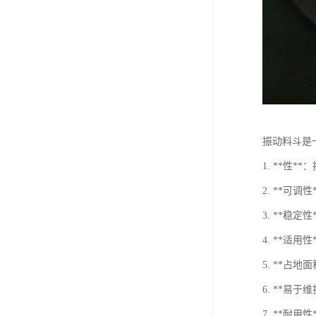
振动料斗是
1. **性
2. **可
3. **
4. **
5. **
6. **易
7. **