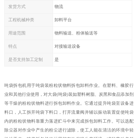
发货方式
物流
工程机械种类
卸料平台
用途范围
物料输送、粉体输送等
特点
对接输送设备
是否支持加工定制
是
吨袋拆包机用于吨袋装粉粒状物料拆包卸料作业。在塑料、橡胶行
业和其他行业使用，对大袋(吨袋)装如塑料树脂、炭黑和食品添加剂
等干燥的粉粒状物料进行拆包卸料作业。它通过提升吨袋至设备进
料口，人工拆开吨袋下料口，打开流量阀并辅以振动装置促使吨袋
内的粉粒状物料靠重力落进贮斗中来完成拆包卸料工作。可以选配
除尘器对作业中产生的粉尘进行滤除，使工人能在清洁的环境中轻