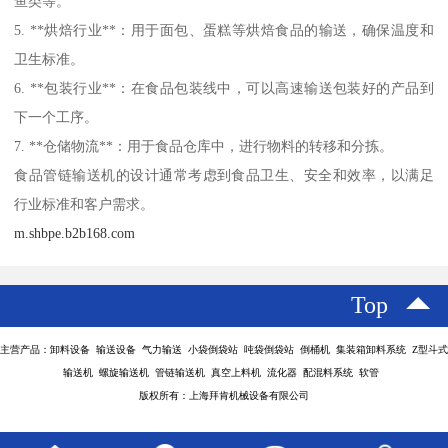
鱼类等。
5. **烘焙行业**：用于面包、蛋糕等烘焙食品的输送，确保温度和
卫生标准。
6. **包装行业**：在食品包装线中，可以高速输送包装好的产品到
下一个工序。
7. **仓储物流**：用于食品仓库中，进行物料的转移和分拣。
食品管链输送机的设计通常考虑到食品卫生、安全和效率，以满足
行业标准和客户需求。
m.shbpe.b2b168.com
Top
主营产品：卸料设备 输送设备 气力输送 小袋倒袋站 吨袋倒袋站 倒桶机 集装箱卸料系统 Z型斗式
输送机 螺旋输送机 管链输送机 真空上料机 流化器 配混料系统 软管
版权所有：上海拜肯机械设备有限公司