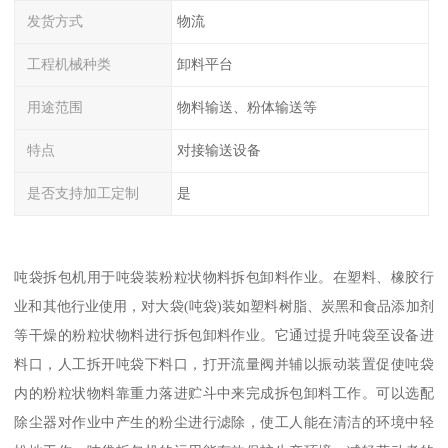
发货方式
物流
工程机械种类
卸料平台
用途范围
物料输送、粉体输送等
特点
对接输送设备
是否支持加工定制
是
吨袋拆包机用于吨袋装粉粒状物料拆包卸料作业。在塑料、橡胶行
业和其他行业使用，对大袋(吨袋)装如塑料树脂、炭黑和食品添加剂
等干燥的粉粒状物料进行拆包卸料作业。它通过提升吨袋至设备进
料口，人工拆开吨袋下料口，打开流量阀并辅以振动装置促使吨袋
内的粉粒状物料靠重力落进贮斗中来完成拆包卸料工作。可以选配
除尘器对作业中产生的粉尘进行滤除，使工人能在清洁的环境中轻