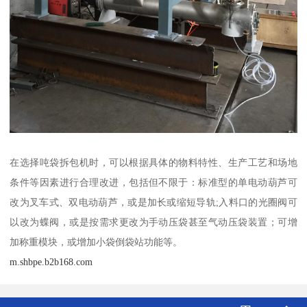
在选择吨袋拆包机时，可以根据具体的物料特性、生产工艺和场地
条件等因素进行合理改进，包括但不限于：标准型的单电动葫芦可
改为叉车式、双电动葫芦，或是加长或缩短导轨;入料口的光圈阀可
以改为蝶阀，或是按需求更改为手动压袋甚至气动压袋装置；可增
加称重模块，或增加小袋倒袋站功能等。
m.shbpe.b2b168.com