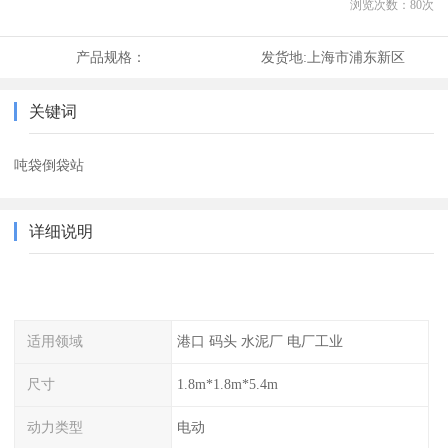
浏览次数：
80
次
产品规格：
发货地:
上海市浦东新区
关键词
吨袋倒袋站
详细说明
适用领域
港口 码头 水泥厂 电厂工业
尺寸
1.8m*1.8m*5.4m
动力类型
电动