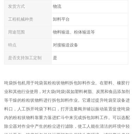
发货方式
物流
工程机械种类
卸料平台
用途范围
物料输送、粉体输送等
特点
对接输送设备
是否支持加工定制
是
吨袋拆包机用于吨袋装粉粒状物料拆包卸料作业。在塑料、橡胶行
业和其他行业使用，对大袋(吨袋)装如塑料树脂、炭黑和食品添加剂
等干燥的粉粒状物料进行拆包卸料作业。它通过提升吨袋至设备进
料口，人工拆开吨袋下料口，打开流量阀并辅以振动装置促使吨袋
内的粉粒状物料靠重力落进贮斗中来完成拆包卸料工作。可以选配
除尘器对作业中产生的粉尘进行滤除，使工人能在清洁的环境中轻