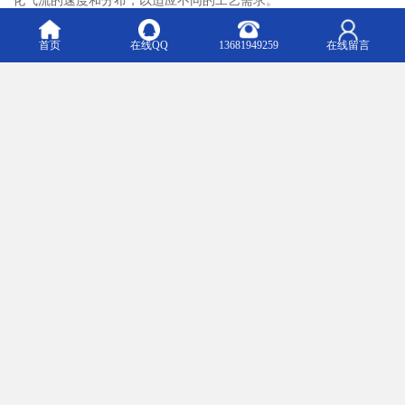
4. **操作简便**：相较于其他流化设备，仓壁点式流化器在操作和
首页
在线QQ
13681949259
在线留言
维护上更为方便，减少了人力成本。
5. **适应性广**：能处理多种类型的颗粒物料，包括但不限于脆
性、粘性、易团聚的粉体。
6. **能耗较低**：由于其的流化性能，点式流化器在运行过程中通
常能耗较低，具有较好的经济性。
7. **温度和湿度控制**：可以通过调节流化气体的温度和湿度来控
制物料的状态，适应不同的工艺要求。
总之，仓壁点式流化器以其、灵活和简便的特点，成为很多工业领
域的优选设备。
活化料仓主要用于处理和储存物料，特别是在需要确保物料流动性
和避免内部结块的场合。其适用范围包括但不限于以下几个领域：
1. **粮食储存**：用于小麦、稻米、玉米等粮食作物的储存，防止
发霉和虫害。
2. **化工行业**：储存粉末和颗粒状化学原料，确保物料的均匀输