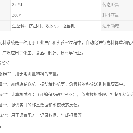
2m³/d
传送距离
380V
料斗容量
注塑料、挤出机、吹膜机、拉丝机
适用领域
配料系统是一种用于工业生产和实验室过程中，自动化进行物料称重和配
，广泛应用于化工、食品、制药、建材等行业。
组成部分
重传感器**：用于地测量物料的重量。
料设备**：如螺旋输送机、振动给料机等，负责将物料输送到称重容器中。
制系统**：计算机或PLC（可编程逻辑控制器），负责数据处理、控制配料
示设备**：提供实时的称重数据和系统状态反馈。
件系统**：用于设置配方、记录数据、生成报表等。
程