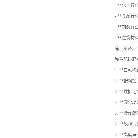
- **化工
- **食
- **制药
- **建筑
综上所述，
称重配料混
1. **
2. **配
3. **
4. **
5. **操
6. **故
7. **高