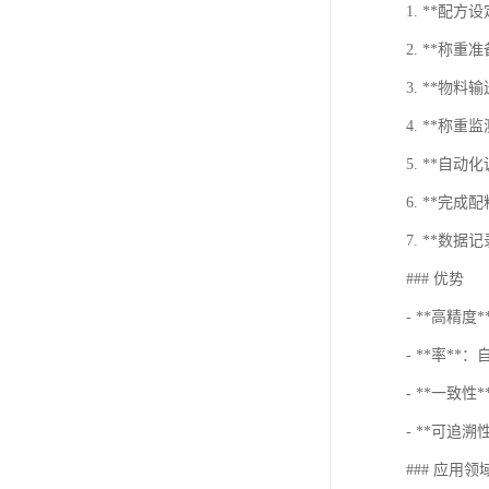
1. **配
2. **称
3. **物
4. **称
5. **
6. **完
7. **数
### 优势
- **高精
- **率*
- **一致
- **可追
### 应用领