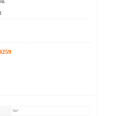
新区
统
9259
5m³