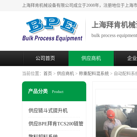
上海拜肯机械
bulk process equipment 
公司首页
供应商机
企业
当前位置：
首页
>
供应商机
>
称重配料混系统
> 自动配料系
产品分类
Product
供应链斗式提升机
供应BPE拜肯TCS200链管
散料卸料系统