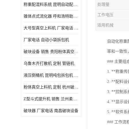
称重配混料系统 昆明自动配料系统 厂家电话
处理量
工作电压
锥体点式流化器 呼和浩特助流料斗 厂家
适用机械
大号型真空上料机 厂家电话 武汉粉体料管链机
厂家电话 自动小袋拆包机
自动化称重
率和一致性
破块设备 销售 贵阳粉体真空上料机
### 主要
乌鲁木齐打散机 定制 管链机
1. **称
液压倒桶机 昆明吨包拆包机 定制
2. **配
粉体真空上料机 定制 杭州破块器
3. **控
Z型斗式提升机 销售 兰州柔性螺旋输送机
4. **显
破块器 厂家电话 南昌破块设备
5. **软
### 工作流