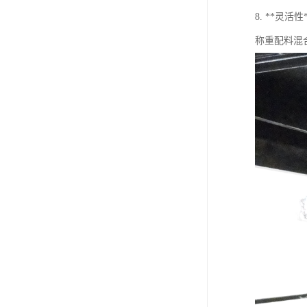
8. **灵
称重配料混