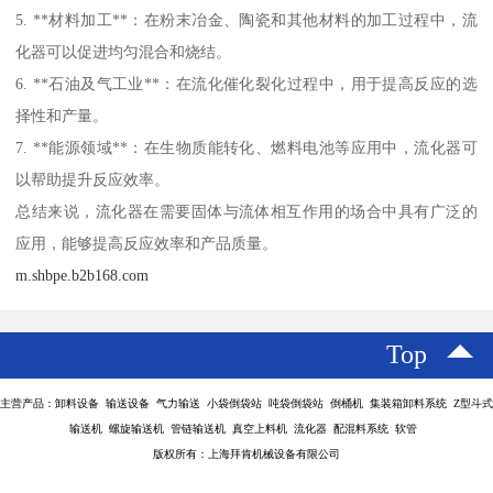
5. **材料加工**：在粉末冶金、陶瓷和其他材料的加工过程中，流
化器可以促进均匀混合和烧结。
6. **石油及气工业**：在流化催化裂化过程中，用于提高反应的选
择性和产量。
7. **能源领域**：在生物质能转化、燃料电池等应用中，流化器可
以帮助提升反应效率。
总结来说，流化器在需要固体与流体相互作用的场合中具有广泛的
应用，能够提高反应效率和产品质量。
m.shbpe.b2b168.com
Top
主营产品：卸料设备 输送设备 气力输送 小袋倒袋站 吨袋倒袋站 倒桶机 集装箱卸料系统 Z型斗式
输送机 螺旋输送机 管链输送机 真空上料机 流化器 配混料系统 软管
版权所有：上海拜肯机械设备有限公司