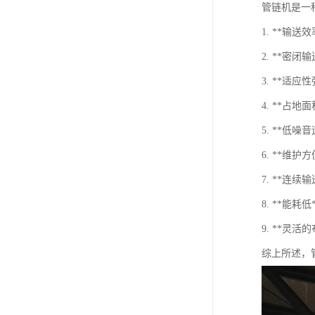
管链机是一
1. **输
2. **
3. **
4. **
5. **
6. **
7. **连
8. **
9. **
综上所述，