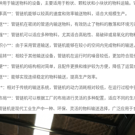
种用于输送物料的设备，主要适用于粉状、颗粒状和小块状的物料运输。
送效率高**：管链机能够以较高的速度和效率输送物料，适合大规模生产。
密闭输送**：管链机在密闭的管道内输送物料，有效防止了物料的散落和环境
适应性强**：管链机可以适应多种物料，尤其适合高粘性、易破碎或易氧化的物
占地面积小**：由于采用管道输送，管链机能够在较小的空间内完成物料的输
低噪音运转**：相较于其他输送设备，管链机在运行时的噪音较低，更加符合
维护方便**：管链机的结构相对简单，且配件更换和维护较为方便，降低了运营
续输送**：能够实现连续稳定的物料输送，提高生产效率。
能耗低**：相对于传统的输送系统，管链机的动力消耗相对较低，在运行过程
灵活的布局**：管链机可以根据工厂的布局进行灵活的多种配置，适应不同的生
管链机是现代工业生产中一种、环保、灵活的物料输送选择，广泛应用于