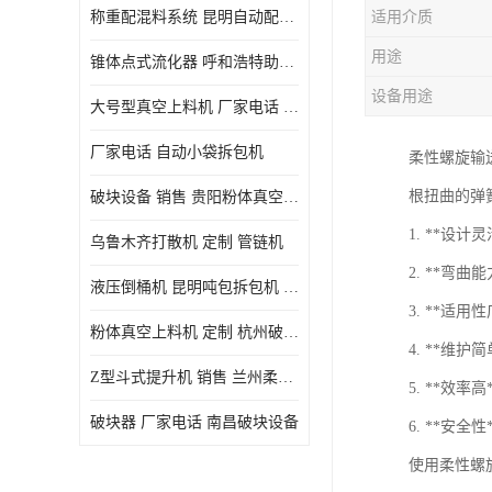
称重配混料系统 昆明自动配料系统 厂家电话
适用介质
用途
锥体点式流化器 呼和浩特助流料斗 厂家
设备用途
大号型真空上料机 厂家电话 武汉粉体料管链机
厂家电话 自动小袋拆包机
柔性螺旋输
根扭曲的弹
破块设备 销售 贵阳粉体真空上料机
1. **
乌鲁木齐打散机 定制 管链机
2. **
液压倒桶机 昆明吨包拆包机 定制
3. **适
粉体真空上料机 定制 杭州破块器
4. **
Z型斗式提升机 销售 兰州柔性螺旋输送机
5. **效
破块器 厂家电话 南昌破块设备
6. **
使用柔性螺