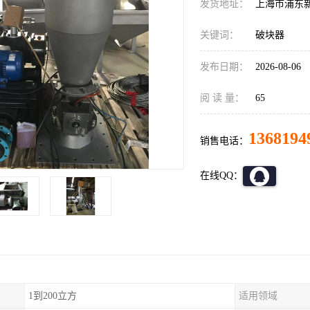
发货地址：
上海市浦东
关键词：
破块器
发布日期：
2026-08-06
阅 读 量：
65
1368194
销售电话：
在线QQ：
1到200立方
适用领域