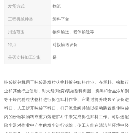
发货方式
物流
工程机械种类
卸料平台
用途范围
物料输送、粉体输送等
特点
对接输送设备
是否支持加工定制
是
吨袋拆包机用于吨袋装粉粒状物料拆包卸料作业。在塑料、橡胶行
业和其他行业使用，对大袋(吨袋)装如塑料树脂、炭黑和食品添加剂
等干燥的粉粒状物料进行拆包卸料作业。它通过提升吨袋至设备进
料口，人工拆开吨袋下料口，打开流量阀并辅以振动装置促使吨袋
内的粉粒状物料靠重力落进贮斗中来完成拆包卸料工作。可以选配
除尘器对作业中产生的粉尘进行滤除，使工人能在清洁的环境中轻