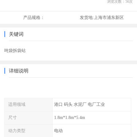
浏览次数：
56
次
产品规格：
发货地:
上海市浦东新区
关键词
吨袋拆袋站
详细说明
适用领域
港口 码头 水泥厂 电厂工业
尺寸
1.8m*1.8m*5.4m
动力类型
电动