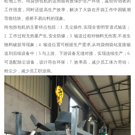
松地工作。吨袋拆包机的运用能有效保护生产环境，减轻劳动者的
工作强度，同时还提高生产效率，解决了大袋在开袋工作中因吸潮
导致结块、搭桥不易出料的现象。
吨包拆包机的主要特点包括：1. 无尘操作,实现全密闭管道式输送；
2. 工作过程无热量产生,安全防爆；3. 输送过程对物料无伤害,不发生
物料破损等现象；4. 输送位置可根据生产需求,从吨袋倒袋站直接输
送到后续设备中；5.与上游、下游设备无缝对接，实现连续生产；6.
可选配除尘设备，设计符合环保；7. 效率高，减少员工体力劳动；
粉尘少，减少员工职业病。