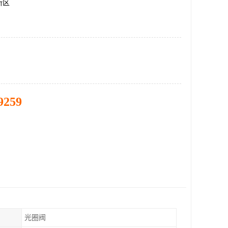
新区
9259
光圈阀