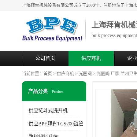
上海拜肯机械
bulk process equipment 
公司首页
供应商机
企业
当前位置：
首页
>
供应商机
>
光圈阀
> 光圈阀 厂家 兰州卫
产品分类
Product
供应链斗式提升机
供应BPE拜肯TCS200链管
散料卸料系统