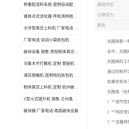
称重配混料系统 昆明自动配料系统 厂家电话
驱动方式
公称压力
锥体点式流化器 呼和浩特助流料斗 厂家
颜色
大号型真空上料机 厂家电话 武汉粉体料管链机
厂家电话 自动小袋拆包机
光圈阀是一
业中，光圈
破块设备 销售 贵阳粉体真空上料机
光圈阀的工
乌鲁木齐打散机 定制 管链机
通过控制开
液压倒桶机 昆明吨包拆包机 定制
如果你有关
粉体真空上料机 定制 杭州破块器
光圈阀（也
Z型斗式提升机 销售 兰州柔性螺旋输送机
1. **调
破块器 厂家电话 南昌破块设备
2. **
3. **