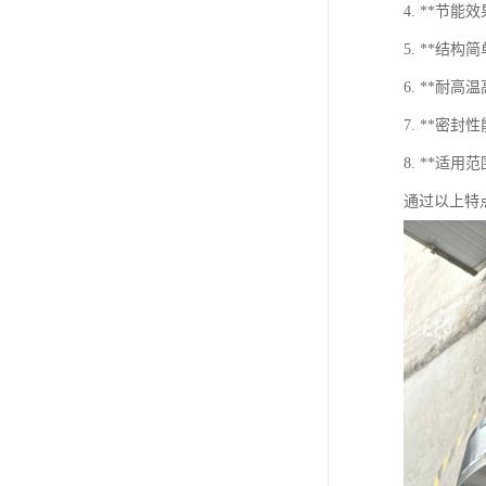
4. **节
5. **结
6. **
7. **密
8. **适
通过以上特