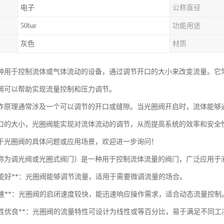
电子
公称直径
50bar
功能用途
灰色
材质
种用于控制流体或气体流动的设备，通过调节开口的大小来改变流量。它
阀可以帮助实现流量控制和压力调节。
作原理通常涉及一个可以调节的开口或缝隙。当光圈阀开启时，流体能够
口的大小，光圈阀能实现对流体流动的调节，从而提高系统的效率和安全
于光圈阀的具体问题或应用场景，欢迎进一步询问！
称为调光阀或光圈式阀门）是一种用于控制流体流量的阀门，广泛应用于
节性能好**：光圈阀能够调节流量，适用于需要微调流量的场合。
响应快速**：光圈阀的启闭速度较快，能迅速响应操作需求，适合动态流量控制
流量特性优良**：光圈阀的流量特性可设计为线性或等百分比，易于满足不同