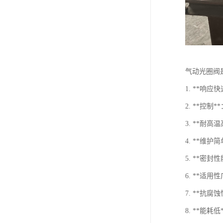
气动光圈阀
1. **响
2. **控
3. **耐
4. **维
5. **
6. **适
7. **抗
8. **能