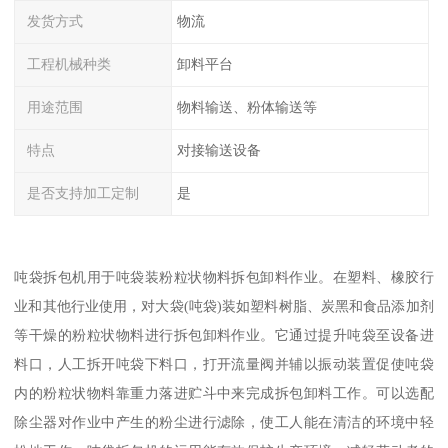
发货方式
物流
工程机械种类
卸料平台
用途范围
物料输送、粉体输送等
特点
对接输送设备
是否支持加工定制
是
吨袋拆包机用于吨袋装粉粒状物料拆包卸料作业。在塑料、橡胶行
业和其他行业使用，对大袋(吨袋)装如塑料树脂、炭黑和食品添加剂
等干燥的粉粒状物料进行拆包卸料作业。它通过提升吨袋至设备进
料口，人工拆开吨袋下料口，打开流量阀并辅以振动装置促使吨袋
内的粉粒状物料靠重力落进贮斗中来完成拆包卸料工作。可以选配
除尘器对作业中产生的粉尘进行滤除，使工人能在清洁的环境中轻