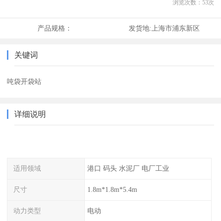
浏览次数：
53
次
产品规格：
发货地:
上海市浦东新区
关键词
吨袋开袋站
详细说明
适用领域
港口 码头 水泥厂 电厂工业
尺寸
1.8m*1.8m*5.4m
动力类型
电动