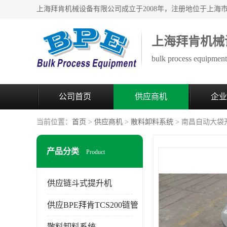
上海拜肯机械
bulk process equipment 
公司首页
供应商机
企业
当前位置：
首页
>
供应商机
>
散料卸料系统
> 南昌自动大袋
产品分类
Product
供应链斗式提升机
供应BPE拜肯TCS200链管
散料卸料系统