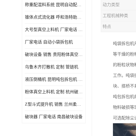
称重配混料系统 昆明自动配料系统 厂家电话
动力类型
工程机械种类
锥体点式流化器 呼和浩特助流料斗 厂家
特点
大号型真空上料机 厂家电话 武汉粉体料管链机
厂家电话 自动小袋拆包机
吨袋拆包机
等干燥的粉
破块设备 销售 贵阳粉体真空上料机
的粉粒状物
乌鲁木齐打散机 定制 管链机
工作。吨袋
液压倒桶机 昆明吨包拆包机 定制
块、搭桥不
粉体真空上料机 定制 杭州破块器
吨包拆包机的
Z型斗式提升机 销售 兰州柔性螺旋输送机
物料破损等
破块器 厂家电话 南昌破块设备
可选配除尘